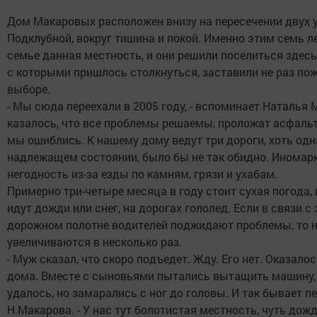
Дом Макаровых расположен внизу на пересечении двух у
Подклубной, вокруг тишина и покой. Именно этим семь 
семье данная местность, и они решили поселиться здесь.
с которыми пришлось столкнуться, заставили не раз по
выборе.
- Мы сюда переехали в 2005 году, - вспоминает Наталья М
казалось, что все проблемы решаемы, проложат асфальт 
мы ошиблись. К нашему дому ведут три дороги, хоть одн
надлежащем состоянии, было бы не так обидно. Иномар
негодность из-за езды по камням, грязи и ухабам.
Примерно три-четыре месяца в году стоит сухая погода,
идут дожди или снег, на дорогах гололед. Если в связи с
дорожном полотне водителей поджидают проблемы, то н
увеличиваются в несколько раз.
- Муж сказал, что скоро подъедет. Жду. Его нет. Оказалос
дома. Вместе с сыновьями пытались вытащить машину, 
удалось, но замарались с ног до головы. И так бывает п
Н.Макарова. - У нас тут болотистая местность, чуть дожд