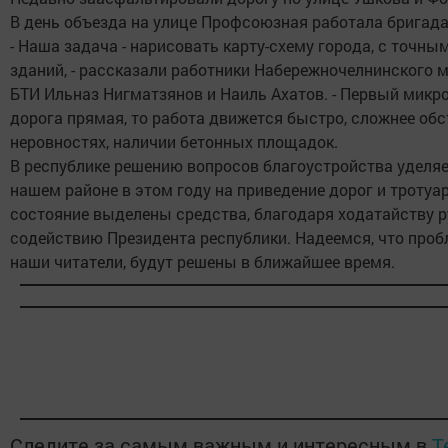
В день объезда на улице Профсоюзная работала бригада
- Наша задача - нарисовать карту-схему города, с точны
зданий, - рассказали работники Набережночелнинского
БТИ Ильназ Нигматзянов и Наиль Ахатов. - Первый микр
дорога прямая, то работа движется быстро, сложнее обс
неровностях, наличии бетонных площадок.
В республике решению вопросов благоустройства уделяе
нашем районе в этом году на приведение дорог и тротуа
состояние выделены средства, благодаря ходатайству р
содействию Президента республики. Надеемся, что про
наши читатели, будут решены в ближайшее время.
Следите за самым важным и интересным в
T