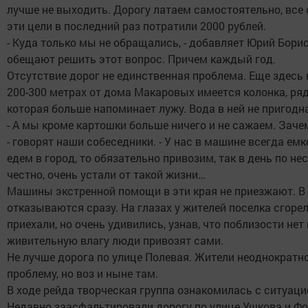
лучше не выходить. Дорогу латаем самостоятельно, все 
эти цели в последний раз потратили 2000 рублей.
- Куда только мы не обращались, - добавляет Юрий Борис
обещают решить этот вопрос. Причем каждый год.
Отсутствие дорог не единственная проблема. Еще здесь 
200-300 метрах от дома Макаровых имеется колонка, ряд
которая больше напоминает лужу. Вода в ней не пригодн
- А мы кроме картошки больше ничего и не сажаем. Заче
- говорят наши собеседники. - У нас в машине всегда емк
едем в город, то обязательно привозим, так в день по нес
честно, очень устали от такой жизни…
Машины экстренной помощи в эти края не приезжают. В с
отказываются сразу. На глазах у жителей поселка сгоре
приехали, но очень удивились, узнав, что поблизости нет
живительную влагу люди привозят сами.
Не лучше дорога по улице Полевая. Жители неоднократн
проблему, но воз и ныне там.
В ходе рейда творческая группа ознакомилась с ситуаци
Недавно заасфальтировали дорогу по улице Ушкова и Ф