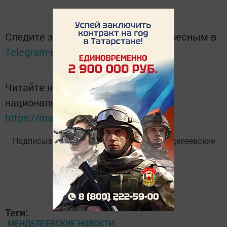
Следите за самым важным и интересным в
Telegram-канале
Татмедиа
Читайте новости Татарстана в
национальном мессенджере MАХ:
https://max.ru/tatmedia
Подписывайтесь на
Telegram-канал
«Менделеевские
новости»
Теги:
МЕНДЕЛЕЕВСКИЕ НОВОСТИ