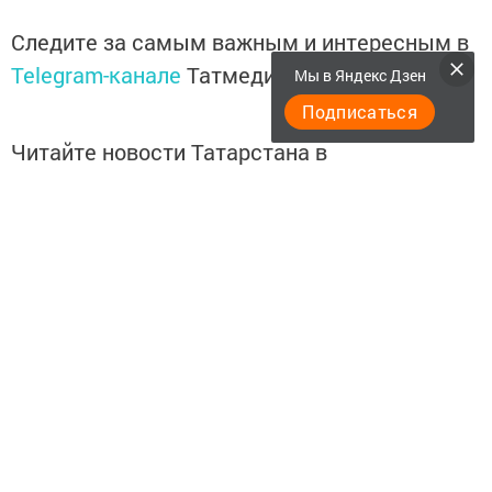
Следите за самым важным и интересным в
Telegram-канале
Татмедиа
Мы в Яндекс Дзен
Подписаться
Читайте новости Татарстана в
национальном мессенджере MАХ:
https://max.ru/tatmedia
Подписывайтесь на
Telegram-канал
«Менделеевские
новости»
Перейти на страницу новости