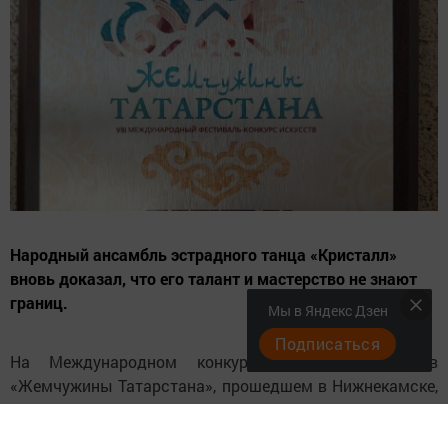
Народный ансамбль эстрадного танца «Кристалл»
вновь доказал, что его талант и мастерство не знают
границ.
Мы в Яндекс Дзен
Подписаться
На Международном конкурсе-фестивале искусств
«Жемчужины Татарстана», прошедшем в Нижнекамске,
коллектив завоевал высшую награду — Гран-при.