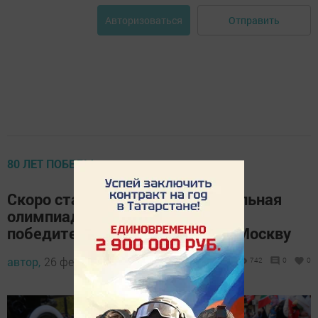
Отправить
Авторизоваться
80 ЛЕТ ПОБЕДЫ
Скоро стартует Всемирная школьная
олимпиада «Великая Победа»:
победители поедут на Парад в Москву
автор,
26 февраля 2025 - 11:45
742
0
0