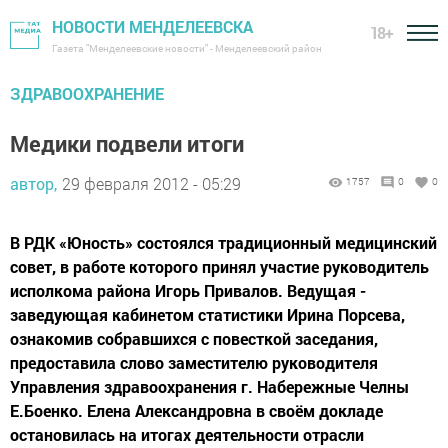
НОВОСТИ МЕНДЕЛЕЕВСКА
18+
Газета "Менделеевские новости" - Менделеевский район
ЗДРАВООХРАНЕНИЕ
Медики подвели итоги
автор,
29 февраля 2012 - 05:29
1757
0
0
В РДК «Юность» состоялся традиционный медицинский
совет, в работе которого принял участие руководитель
исполкома района Игорь Привалов. Ведущая -
заведующая кабинетом статистики Ирина Порсева,
ознакомив собравшихся с повесткой заседания,
предоставила слово заместителю руководителя
Управления здравоохранения г. Набережные Челны
Е.Боенко. Елена Александровна в своём докладе
остановилась на итогах деятельности отрасли