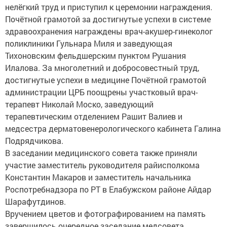
нелёгкий труд и приступил к церемонии награждения.
Почётной грамотой за достигнутые успехи в системе
здравоохранения награждены врач-акушер-гинеколог
поликлиники Гульнара Миля и заведующая
Тихоновским фельдшерским пунктом Рушания
Илалова. За многолетний и добросовестный труд,
достигнутые успехи в медицине Почётной грамотой
администрации ЦРБ поощрены участковый врач-
терапевт Николай Моско, заведующий
терапевтическим отделением Рашит Валиев и
медсестра дерматовенерологического кабинета Галина
Подрядчикова.
В заседании медицинского совета также приняли
участие заместитель руководителя райисполкома
Константин Макаров и заместитель начальника
Роспотребнадзора по РТ в Елабужском районе Айдар
Шарафутдинов.
Вручением цветов и фотографированием на память
завершилось очередное заседание медсовета.