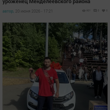
уроженец Менделеевского района
автор,
20 июня 2026 - 17:21
601
0
0