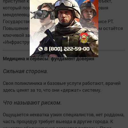
приступил к электромонтажным работам. Объект,
который позволит улучшить жилищные условия
менделеевцам, возводится при поддержке
Государственного жилищного фонда при Раисе РТ.
Повышение обеспеченности граждан жильём остаётся
ключевой задачей национального проекта
«Инфраструктура для жизни».
Медицина и сервисы: фундамент доверия
Сильная сторона.
Своя поликлиника и базовые услуги работают, врачей
здесь ценят за то, что они «держат» систему.
Что называют риском.
Ощущается нехватка узких специалистов, нет роддома,
часть процедур требует выезда в другие города. К