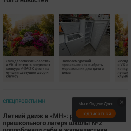
«Менделеевские новости»
Запасаем урожай
«Мендел
и УК «Нептун+» запускают
правильно: как выбрать
и УК «Н
конкурс «ЧЭЧЭК фест» на
морозильник для дачи и
конкурс
лучший цветущий двор и
дома
лучший
клумбу
клумбу
СПЕЦПРОЕКТЫ МН
Мы в Яндекс Дзен
Подписаться
Летний движ в «МН»: ребята из
пришкольного лагеря школы №2
попробовали себя в журналистике