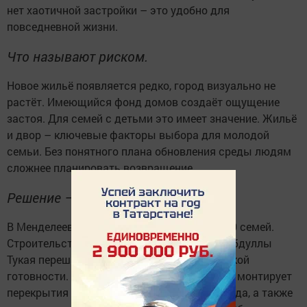
нет хаотичной застройки – это удобно для
повседневной жизни.
Что называют риском.
Новое жильё появляется редко, город визуально не
растёт. Имеющийся фонд домов создаёт ощущение
застоя. Для семей с детьми это имеет значение. Жильё
и двор – ключевые факторы выбора для молодой
семьи. Без понятного плана обновления среды людям
сложнее планировать возвращение.
Решение – строиться.
В Менделеевске уже возводится дом для 60 семей.
Строительство дома позиции 3 по улице Габдуллы
Тукая перешагнуло отметку в 41% технической
готовности. Подрядчик ведёт кладку стен и монтирует
перекрытия третьего этажа второго подъезда, а также