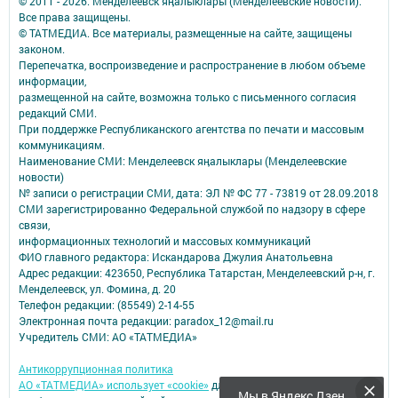
© 2011 - 2026. Менделеевск яӊалыклары (Менделеевские новости).
Все права защищены.
© ТАТМЕДИА. Все материалы, размещенные на сайте, защищены
законом.
Перепечатка, воспроизведение и распространение в любом объеме
информации,
размещенной на сайте, возможна только с письменного согласия
редакций СМИ.
При поддержке Республиканского агентства по печати и массовым
коммуникациям.
Наименование СМИ: Менделеевск яӊалыклары (Менделеевские
новости)
№ записи о регистрации СМИ, дата: ЭЛ № ФС 77 - 73819 от 28.09.2018
СМИ зарегистрированно Федеральной службой по надзору в сфере
связи,
информационных технологий и массовых коммуникаций
ФИО главного редактора: Искандарова Джулия Анатольевна
Адрес редакции: 423650, Республика Татарстан, Менделеевский р-н, г.
Менделеевск, ул. Фомина, д. 20
Телефон редакции: (85549) 2-14-55
Электронная почта редакции: paradox_12@mail.ru
Учредитель СМИ: АО «ТАТМЕДИА»
Антикоррупционная политика
АО «ТАТМЕДИА» использует «cookie»
для персонализации сервисов и
Мы в Яндекс Дзен