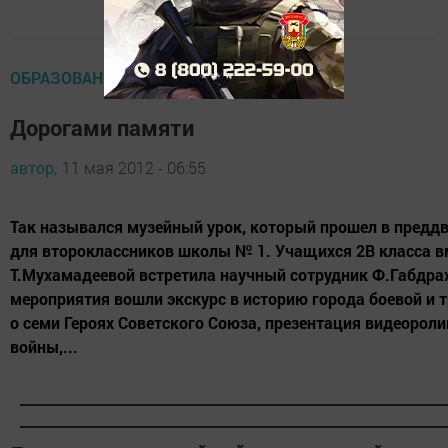
ОБРАЗОВАНИЕ
Дорогами памяти
автор,
11 мая 2012 - 06:55
Так назывался музейный урок, который прошел в предд
для второклассников школы № 1. Учащихся 2В класса в
Т.Мухамадеевой встретила научный сотрудник Ф.Габдра
мероприятия вошли экскурс в историю города боевой и т
о семи Героях Советского Союза, презентация видеороли
войны,...