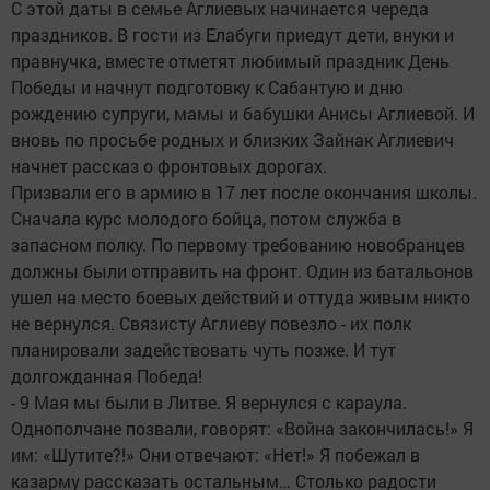
С этой даты в семье Аглиевых начинается череда
праздников. В гости из Елабуги приедут дети, внуки и
правнучка, вместе отметят любимый праздник День
Победы и начнут подготовку к Сабантую и дню
рождению супруги, мамы и бабушки Анисы Аглиевой. И
вновь по просьбе родных и близких Зайнак Аглиевич
начнет рассказ о фронтовых дорогах.
Призвали его в армию в 17 лет после окончания школы.
Сначала курс молодого бойца, потом служба в
запасном полку. По первому требованию новобранцев
должны были отправить на фронт. Один из батальонов
ушел на место боевых действий и оттуда живым никто
не вернулся. Связисту Аглиеву повезло - их полк
планировали задействовать чуть позже. И тут
долгожданная Победа!
- 9 Мая мы были в Литве. Я вернулся с караула.
Однополчане позвали, говорят: «Война закончилась!» Я
им: «Шутите?!» Они отвечают: «Нет!» Я побежал в
казарму рассказать остальным… Столько радости