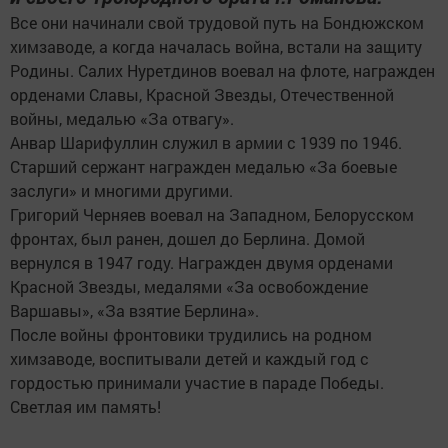
Все они начинали свой трудовой путь на Бондюжском
химзаводе, а когда началась война, встали на защиту
Родины. Салих Нуретдинов воевал на флоте, награжден
орденами Славы, Красной Звезды, Отечественной
войны, медалью «За отвагу».
Анвар Шарифуллин служил в армии с 1939 по 1946.
Старший сержант награжден медалью «За боевые
заслуги» и многими другими.
Григорий Черняев воевал на Западном, Белорусском
фронтах, был ранен, дошел до Берлина. Домой
вернулся в 1947 году. Награжден двумя орденами
Красной Звезды, медалями «За освобождение
Варшавы», «За взятие Берлина».
После войны фронтовики трудились на родном
химзаводе, воспитывали детей и каждый год с
гордостью принимали участие в параде Победы.
Светлая им память!