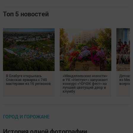
Топ 5 новостей
В Елабуге открылась
«Менделеевские новости»
Детский
Спасская ярмарка с 740
и УК «Нептун+» запускают
из Менд
мастерами из 16 регионов
конкурс «ЧЭЧЭК фест» на
всеросс
лучший цветущий двор и
клумбу
ГОРОД И ГОРОЖАНЕ
История одной фотографии