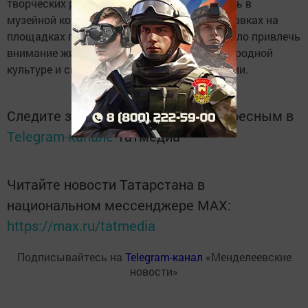
творческих работ, которые экспонировались в
музейной комнате приюта, а также на выставках на
площадках партнёров проекта. Это позволило привлечь
внимание жителей города к самобытной народной
культуре и способствовать её популяризации.
Следите за самым важным и интересным в
Telegram-канале
Татмедиа
Читайте новости Татарстана в
национальном мессенджере MАХ:
https://max.ru/tatmedia
Подписывайтесь на
Telegram-канал
«Менделеевские
новости»