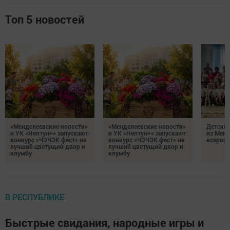
Топ 5 новостей
«Менделеевские новости»
«Менделеевские новости»
Детский
и УК «Нептун+» запускают
и УК «Нептун+» запускают
из Менд
конкурс «ЧЭЧЭК фест» на
конкурс «ЧЭЧЭК фест» на
всеросс
лучший цветущий двор и
лучший цветущий двор и
клумбу
клумбу
В РЕСПУБЛИКЕ
Быстрые свидания, народные игры и