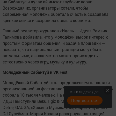
на Сабантуе и аулак өй имеют глубокие корни.
Возрождая их, организаторы хотели, чтобы
современная молодёжь обретала счастье, создавала
крепкие семьи и сохраняла связь с корнями.
Главный редактор журналов «Идель — Идел» Рамзия
Галимова добавила, что у молодёжи высок интерес к
простым форматам общения, и задача площадки —
показать, что национальные традиции могут быть
актуальными, а знакомство может происходить
естественно через игру, музыку и культуру.
Молодёжный Сабантуй и VK Fest
Молодёжный Сабантуй стал продолжением площадки,
организованной на фестивале VK Fest в Казани, которая
Мы в Яндекс Дзен
собрала 10 тысяч человек. На национальной сцене
Подписаться
ИДЕЛ выступили Beku, Ilgiz & Malsi Music, «Дышать»,
Defne, GAUGA, «Хижина Музыканта», Марат Яруллин и
DJ Сулейман. Мэрия Казани развернула настоящий