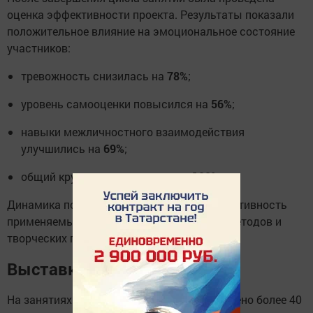
оценка эффективности проекта. Результаты показали
положительное влияние на эмоциональное состояние
участников:
тревожность снизилась на
78%
;
уровень самооценки повысился на
56%
;
навыки межличностного взаимодействия
улучшились на
69%
;
общий кругозор расширился на
100%
.
Динамика показателей подтвердила эффективность
применяемых психолого-педагогических методов и
творческих практик.
Выставки
На занятиях в музее-студии было изготовлено более 40