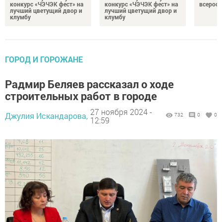
конкурс «ЧЭЧЭК фест» на
конкурс «ЧЭЧЭК фест» на
всеросс
лучший цветущий двор и
лучший цветущий двор и
клумбу
клумбу
ГОРОД И ГОРОЖАНЕ
Радмир Беляев рассказал о ходе
строительных работ в городе
27 ноября 2024 -
Джулия Искандарова,
732
0
0
12:59