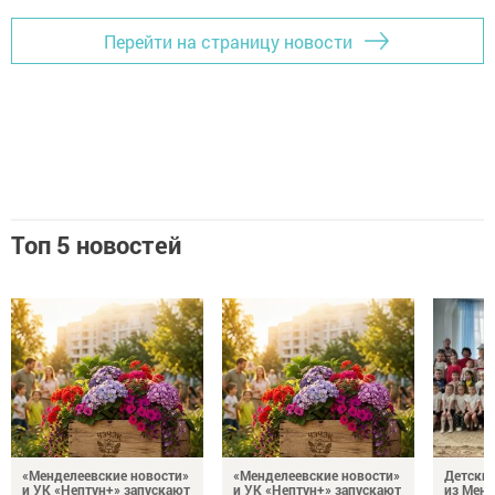
Перейти на страницу новости
Топ 5 новостей
«Менделеевские новости»
«Менделеевские новости»
Детский
и УК «Нептун+» запускают
и УК «Нептун+» запускают
из Менд