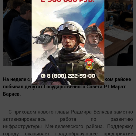
На неделе с рабочим визитом в Менделеевском районе
побывал депутат Государственного Совета РТ Марат
Бариев.
— С приходом нового главы Радмира Беляева заметно
активизировалась работа по развитию
инфраструктуры Менделеевского района. Поддержку
городу оказывает градообразующее предприятие