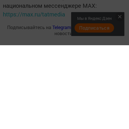
национальном мессенджере MАХ:
https://max.ru/tatmedia
Мы в Яндекс Дзен
Подписывайтесь на
Telegram-канал
«Менделеевские
Подписаться
новости»
Перейти на страницу новости