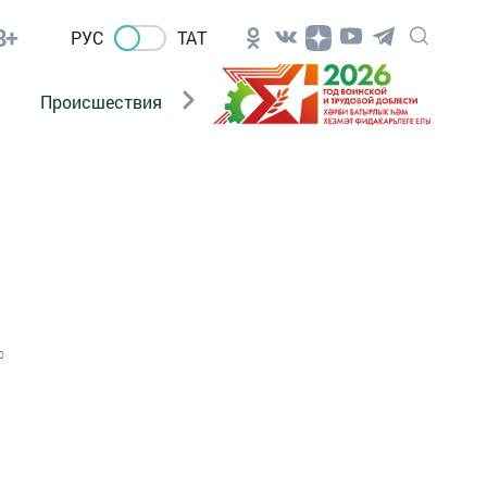
8+
РУС
ТАТ
Происшествия
Новости Госавтоинспекции
0