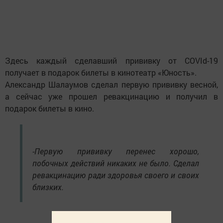
Здесь каждый сделавший прививку от COVId-19
получает в подарок билеты в кинотеатр «Юность».
Александр Шалаумов сделал первую прививку весной,
а сейчас уже прошел ревакцинацию и получил в
подарок билеты в кино.
-Первую прививку перенес хорошо,
побочных действий никаких не было. Сделал
ревакцинацию ради здоровья своего и своих
близких.