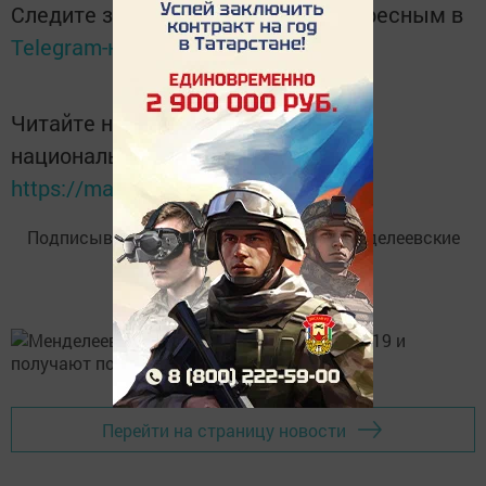
Следите за самым важным и интересным в
Telegram-канале
Татмедиа
Читайте новости Татарстана в
национальном мессенджере MАХ:
https://max.ru/tatmedia
Подписывайтесь на
Telegram-канал
«Менделеевские
новости»
Перейти на страницу новости