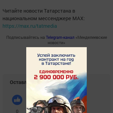
Читайте новости Татарстана в
национальном мессенджере MАХ:
https://max.ru/tatmedia
Подписывайтесь на
Telegram-канал
«Менделеевские
новости»
Оставляйте реакции
0
0
0
0
0