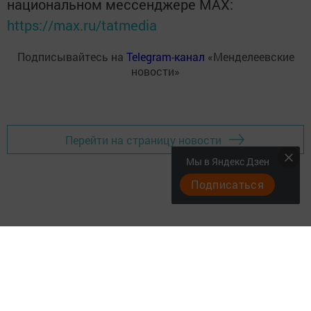
национальном мессенджере MАХ:
https://max.ru/tatmedia
Подписывайтесь на
Telegram-канал
«Менделеевские
новости»
Перейти на страницу новости
Мы в Яндекс Дзен
Подписаться