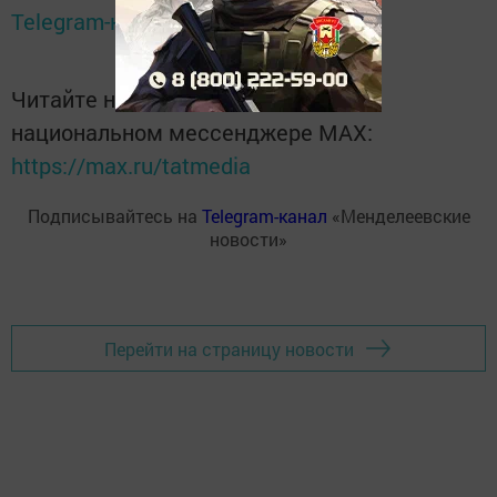
Telegram-канале
Татмедиа
Читайте новости Татарстана в
национальном мессенджере MАХ:
https://max.ru/tatmedia
Подписывайтесь на
Telegram-канал
«Менделеевские
новости»
Перейти на страницу новости