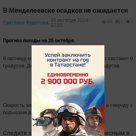
В Менделеевске осадков не ожидается
25 октября 2024 -
Светлана Федотова,
600
0
0
07:30
Прогноз погоды на 25 октября.
В пятницу минимальная температура ночью составит 0
градусов. Днем воздух прогреется до +8 градусов.
Скорость ветра составит от 2 до 3 метров в секунду с
порывами до 7 метров в секунду.
Следите за самым важным и интересным в