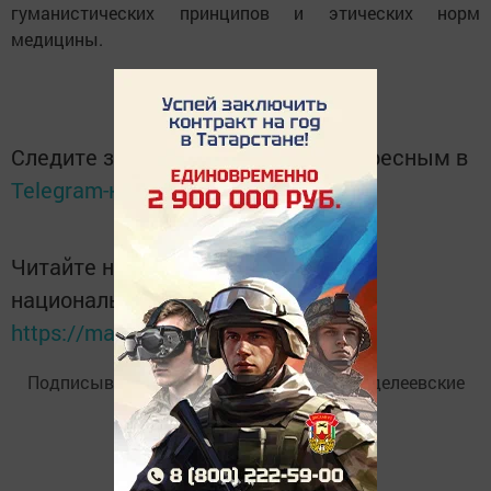
гуманистических принципов и этических норм
медицины.
Следите за самым важным и интересным в
Telegram-канале
Татмедиа
Читайте новости Татарстана в
национальном мессенджере MАХ:
https://max.ru/tatmedia
Подписывайтесь на
Telegram-канал
«Менделеевские
новости»