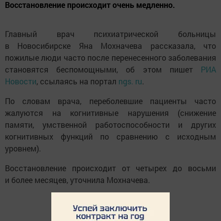
Восстановление происходит очень медленно.
Главный врач психиатрической больницы
в Новосибирске Яна Мохначева рассказала, что
пожилые люди часто после перенесенного заболевания
становятся беспомощными, об этом пишет
РИА
Новости
, ссылаясь на портал
ngs. ru
.
По словам врача, переболевшие пациенты часто
жалуются на когнитивные нарушения (снижение
памяти, умственной работоспособности и других
когнитивных функций по сравнению с исходным
уровнем).
Восстановление происходит от четырех до восьми
и более месяцев, уточнила Мохначева.