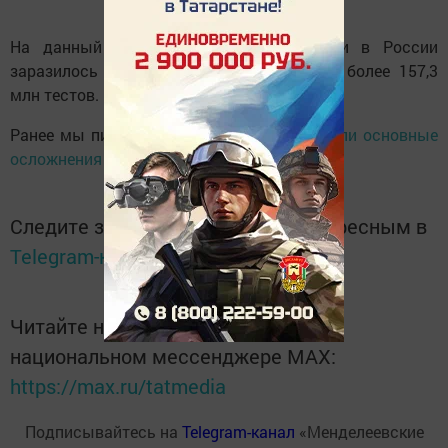
На данный момент с начала пандемии в России
заразилось 5 882 295 людей. Проведено более 157,3
млн тестов.
Ранее мы писали, что
специалисты назвали основные
осложнения при COVID-19
.
Следите за самым важным и интересным в
Telegram-канале
Татмедиа
Читайте новости Татарстана в
национальном мессенджере MАХ:
https://max.ru/tatmedia
Подписывайтесь на
Telegram-канал
«Менделеевские