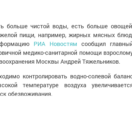
ть больше чистой воды, есть больше овощей
тяжелой пищи, например, жирных мясных блюд
информацию
РИА Новостям
сообщил главны
рвичной медико-санитарной помощи взрослом
воохранения Москвы Андрей Тяжельников.
ходимо контролировать водно-солевой балан
сокой температуре воздуха увеличиваетс
иск обезвоживания.
адких напитков. Кофе способствует выведени
лучше не злоупотреблять. Не пейте спиртное
 терморегуляцию и перегружает сердечно