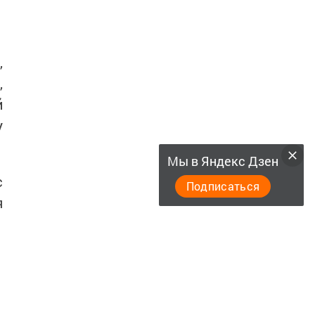
,
,
й
у
Мы в Яндекс Дзен
с
Подписаться
я
ю
,
-