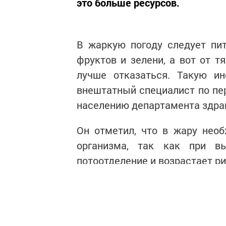
это больше ресурсов.
В жаркую погоду следует пи
фруктов и зелени, а вот от 
лучше отказаться. Такую 
внештатный специалист по пе
населению департамента здра
Он отметил, что в жару необ
организма, так как при вы
потоотделение и возрастает р
Откажитесь от газировки и сл
жидкости, поэтому в жару им 
так как алкоголь нарушает