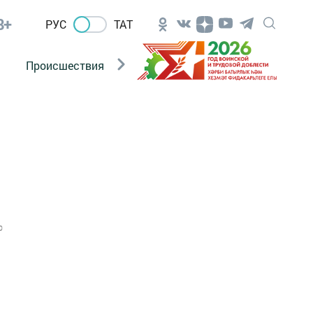
8+
РУС
ТАТ
Происшествия
Новости Госавтоинспекции
0