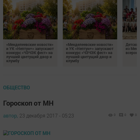
«Менделеевские новости»
«Менделеевские новости»
Детский
и УК «Нептун+» запускают
и УК «Нептун+» запускают
из Менд
конкурс «ЧЭЧЭК фест» на
конкурс «ЧЭЧЭК фест» на
всеросс
лучший цветущий двор и
лучший цветущий двор и
клумбу
клумбу
ОБЩЕСТВО
Гороскоп от МН
автор,
23 декабря 2017 - 05:23
0
0
0