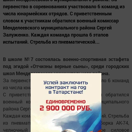
первенство в соревнованиях участвовало 6 команд из
числа юнармейских отрядов. С приветственным
словом к участникам обратился военный комиссар
Менделеевского муниципального района Сергей
Залуженко. Каждая команда прошла 6 этапов
испытаний. Стрельба из пневматической...
В школе №7 состоялась военно-спортивная эстафета
под эгидой «Отчизны верные сыны», среди городских
школ Менделеевского муниципального района.
За первенство в соревнованиях участвовало 6 команд
из числа юнармейских отрядов.
С приветственным словом к участникам обратился
военный комиссар Менделеевского муниципального
района Сергей Залуженко.
Каждая команда прошла 6 этапов испытаний. Стрельба
из пневматической винтовки, разборка-сборка АК-74,
челночный бег, двоеборье (комплексное силовое