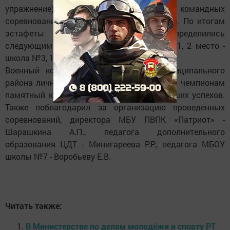
упражнение), подтягивание и завершением командных
соревнований стало перетягивание каната. По итогам
эстафеты призовые места распределились
следующим образом. 3 место - школа №1, 2 место -
школа №3, 1 место - гимназия №1.
Военный комиссар Менделеевского муниципального
района лично вручил призерам грамоты, а чемпионам
памятный кубок и всем пожелал дальнейших успехов.
Также поблагодарил за организацию проведенных
соревнований, директора МБУ ПВПК «Патриот» -
Шарашкина А.П., педагога дополнительного
образования ЦДТ - Минигареева Р.Р., педагога МБОУ
школы №7 - Воробьеву Е.В.
Читать также:
В Министерстве по делам молодёжи и спорту РТ