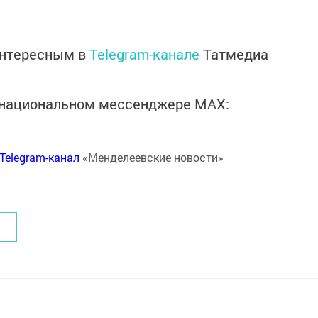
интересным в
Telegram-канале
Татмедиа
в национальном мессенджере MАХ:
Telegram-канал
«Менделеевские новости»