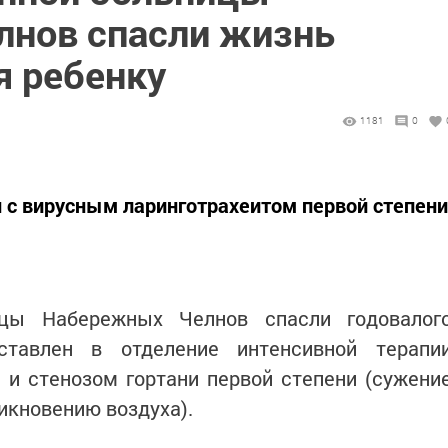
нов спасли жизнь
 ребенку
1181
0
 с вирусным ларинготрахеитом первой степени
ицы Набережных Челнов спасли годовалог
ставлен в отделение интенсивной терапи
 и стенозом гортани первой степени (сужени
икновению воздуха).