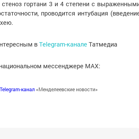
 стеноз гортани 3 и 4 степени с выраженным
статочности, проводится интубация (введени
ахею.
интересным в
Telegram-канале
Татмедиа
в национальном мессенджере MАХ:
Telegram-канал
«Менделеевские новости»