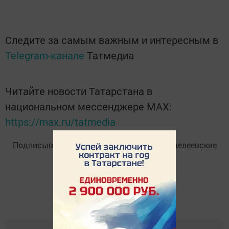
Следите за самым важным и интересным в
Telegram-канале
Татмедиа
Читайте новости Татарстана в
национальном мессенджере MАХ:
https://max.ru/tatmedia
Подписывайтесь на
Telegram-канал
«Менделеевские
новости»