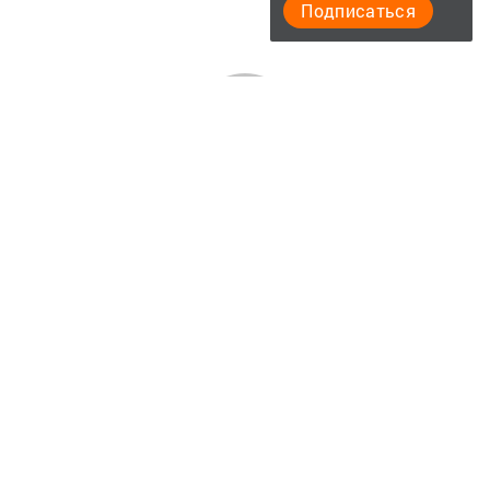
Подписаться
Актуальное видео
Главная
Документы
Разное