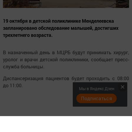
19 октября в детской поликлинике Менделеевска
запланировано обследование малышей, достигших
трехлетнего возраста.
В назначенный день в МЦРБ будут принимать хирург,
уролог и врачи детской поликлиники, сообщает пресс-
служба больницы.
Диспансеризация пациентов будет проходить с 08:00
до 11:00.
Мы в Яндекс Дзен
Подписаться
Для получения дополнительной информации
обращайтесь по телефону 2-15-56.