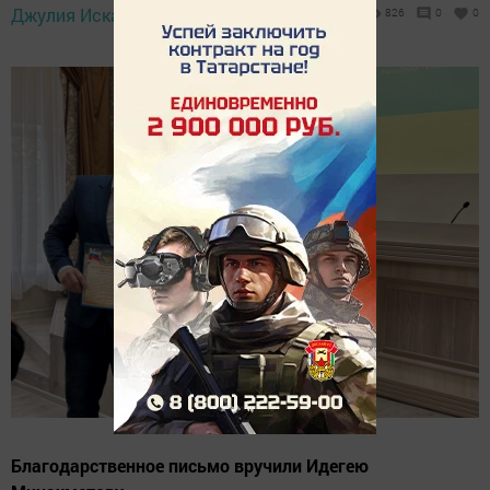
14 октября 2024 -
Джулия Искандарова,
826
0
0
08:50
Благодарственное письмо вручили Идегею