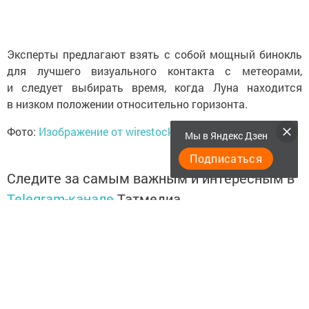
Эксперты предлагают взять с собой мощный бинокль
для лучшего визуального контакта с метеорами,
и следует выбирать время, когда Луна находится
в низком положении относительно горизонта.
Фото:
Изображение от wirestock на Freepik
">freepik
Мы в Яндекс Дзен
Подписаться
Следите за самым важным и интересным в
Telegram-канале
Татмедиа
Читайте новости Татарстана в
национальном мессенджере MАХ:
https://max.ru/tatmedia