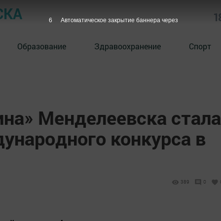
СКА
1
5
Автоматическое закрытие баннера через
Образование
Здравоохранение
Спорт
на» Менделеевска стала
ународного конкурса в
389
0