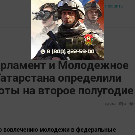
Отправить
Авторизоваться
рламент и Молодежное
Татарстана определили
оты на второе полугодие
253
0
но вовлечению молодежи в федеральные