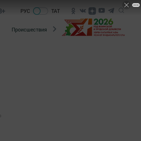
8+
РУС
ТАТ
Происшествия
Новости Госавтоинспекции
0