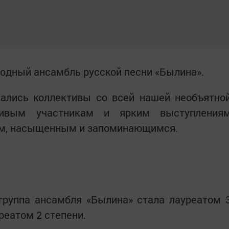
родный ансамбль русской песни «Былина».
ались коллективы со всей нашей необъятно
ливым участникам и ярким выступления
ым, насыщенным и запоминающимся.
группа ансамбля «Былина» стала лауреатом 
уреатом 2 степени.