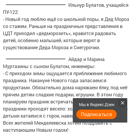
Ильнур Булатов, учащийся
ПУ-122:
- Новый год люблю ещё со школьной поры, я Дед Мороз
со стажем. Раньше на праздничные представления в
ЦДТ приходил «дедморозить», нравится радовать
детей, особенно малышей, которые верят в
существование Деда Мороза и Снегурочки.
Айдар и Марина
Муртазины с сыном Булатом, инженеры:
- С приходом зимы ощущается приближение любимого
праздника. Накануне Нового года запасаемся
продуктами. Обязательно дома наряжаем ёлку, под неё
прячем детям сладкие подарки, игрушки. В этом году
планируем праздник встречать дома. Новогодние
Мы в Яндекс Дзен
праздники проходят весело: ходим на представления, с
Подписаться
детьми катаемся с горок, навещаем родных и друзей.
Всех жителей Менделеевска хотим поздравить с
наступающим Новым годом!