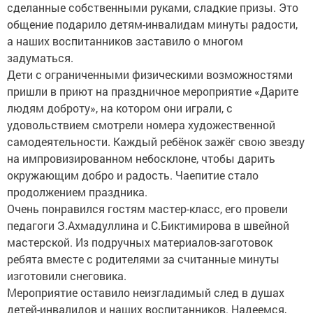
сделанные собственными руками, сладкие призы. Это
общение подарило детям-инвалидам минуты радости,
а наших воспитанников заставило о многом
задуматься.
Дети с ограниченными физическими возможностями
пришли в приют на праздничное мероприятие «Дарите
людям доброту», на котором они играли, с
удовольствием смотрели номера художественной
самодеятельности. Каждый ребёнок зажёг свою звезду
на импровизированном небосклоне, чтобы дарить
окружающим добро и радость. Чаепитие стало
продолжением праздника.
Очень понравился гостям мастер-класс, его провели
педагоги З.Ахмадуллина и С.Биктимирова в швейной
мастерской. Из подручных материалов-заготовок
ребята вместе с родителями за считанные минуты
изготовили снеговика.
Мероприятие оставило неизгладимый след в душах
детей-инвалидов и наших воспитанников. Надеемся,