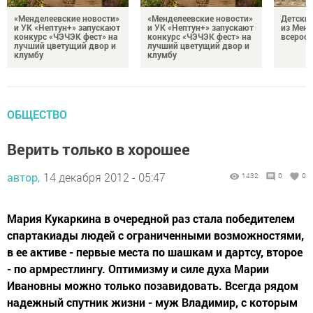
«Менделеевские новости»
«Менделеевские новости»
Детский
и УК «Нептун+» запускают
и УК «Нептун+» запускают
из Менд
конкурс «ЧЭЧЭК фест» на
конкурс «ЧЭЧЭК фест» на
всеросс
лучший цветущий двор и
лучший цветущий двор и
клумбу
клумбу
ОБЩЕСТВО
Верить только в хорошее
автор,
14 декабря 2012 - 05:47
1432
0
0
Мария Кукаркина в очередной раз стала победителем
спартакиады людей с ограниченными возможностями,
в ее активе - первые места по шашкам и дартсу, второе
- по армрестлингу. Оптимизму и силе духа Марии
Ивановны можно только позавидовать. Всегда рядом
надежный спутник жизни - муж Владимир, с которым