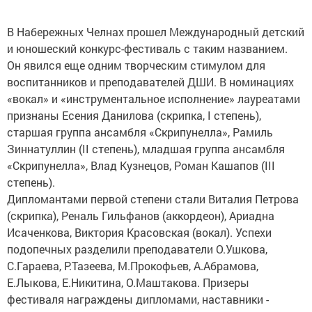
В Набережных Челнах прошел Международный детский
и юношеский конкурс-фестиваль с таким названием.
Он явился еще одним творческим стимулом для
воспитанников и преподавателей ДШИ. В номинациях
«вокал» и «инструментальное исполнение» лауреатами
признаны Есения Данилова (скрипка, I степень),
старшая группа ансамбля «Скрипунелла», Рамиль
Зиннатуллин (II степень), младшая группа ансамбля
«Скрипунелла», Влад Кузнецов, Роман Кашапов (III
степень).
Дипломантами первой степени стали Виталия Петрова
(скрипка), Реналь Гильфанов (аккордеон), Ариадна
Исаченкова, Виктория Красовская (вокал). Успехи
подопечных разделили преподаватели О.Ушкова,
С.Гараева, Р.Тазеева, М.Прокофьев, А.Абрамова,
Е.Лыкова, Е.Никитина, О.Маштакова. Призеры
фестиваля награждены дипломами, наставники -