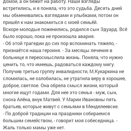
домой, а он бежит на работу. Наши взгляды
встретились, и я поняла, что это судьба. Десять дней
мы обменивались взглядами и улыбками, потом он
пришёл к нам знакомиться с моей семьёй.
Вскоре молодые поженились, родился сын Эдуард. Всё
было хорошо, пока не произошла авария.
- Об этой трагедии до сих пор вспоминать тяжело, -
признаётся наша героиня. - За месяцы лечения в
больнице я переосмыслила жизнь. Поняла, что нужно
ценить то, что имеешь, радоваться каждому мигу.
Получив третью группу инвалидности, М.Кукаркина не
сломилась, не озлобилась, не утратила веру в хорошее,
доброе, светлое. Она обрела смысл жизни, который
многие ищут годами. Для нее это семья - муж, сын,
сноха Алёна, внук Матвей. У Марии Ивановны пять
братьев, которые живут с семьями в Менделеевске.
- По доброй традиции на праздники собираемся
большим семейством, - говорит моя собеседница. -
Жаль только мамы уже нет.