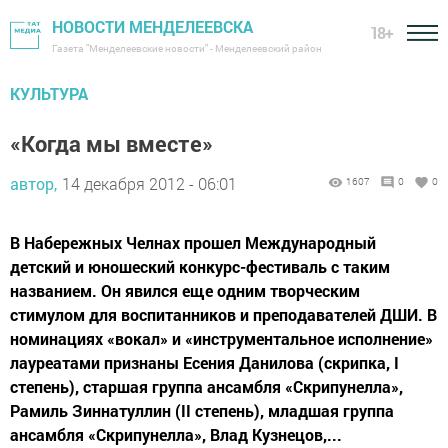
НОВОСТИ МЕНДЕЛЕЕВСКА
18+
Газета "Менделеевские новости" - Менделеевский район
КУЛЬТУРА
«Когда мы вместе»
автор,
14 декабря 2012 - 06:01
1607
0
0
В Набережных Челнах прошел Международный
детский и юношеский конкурс-фестиваль с таким
названием. Он явился еще одним творческим
стимулом для воспитанников и преподавателей ДШИ. В
номинациях «вокал» и «инструментальное исполнение»
лауреатами признаны Есения Данилова (скрипка, I
степень), старшая группа ансамбля «Скрипунелла»,
Рамиль Зиннатуллин (II степень), младшая группа
ансамбля «Скрипунелла», Влад Кузнецов,...