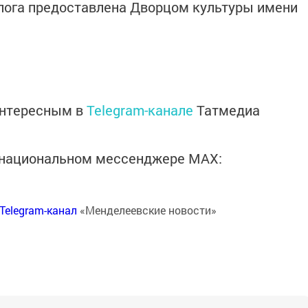
лога предоставлена Дворцом культуры имени
интересным в
Telegram-канале
Татмедиа
в национальном мессенджере MАХ:
Telegram-канал
«Менделеевские новости»