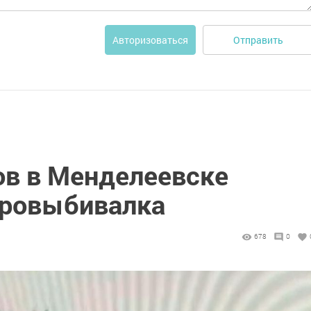
Отправить
Авторизоваться
ов в Менделеевске
вровыбивалка
678
0