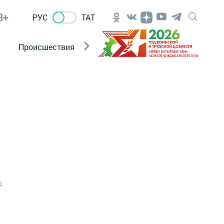
8+
РУС
ТАТ
Происшествия
Новости Госавтоинспекции
0