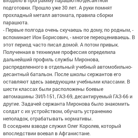
входило в программу парашютно-десантной
подготовки. Прошло уже 30 лет. А руки помнят
прохладный металл автомата, правила сборки
парашюта.
- Первые полгода очень скучаешь по дому, по родным, -
вспоминает Ион Борисович, - многое переоцениваешь. В
этот период часто писал домой. А потом привык.
Полученная в техникуме профессия определила
дальнейший профиль службы Миронова,
распределенного в отдельный учебный автомобильно-
десантный батальон. После школы сержантов его
оставляют здесь заведующим учебными классами. В
шести классах были расположены боевые
автомашины ЗИЛ-151, ГАЗ-69, десантируемый ГАЗ-66 и
другие. Задачей сержанта Миронова было знакомить
солдат с их устройством, обучать устранению
неполадок, отрабатывать нормативы.
В соседнем взводе служил Олег Королев, который
впоследствии воевал в Афганистане.