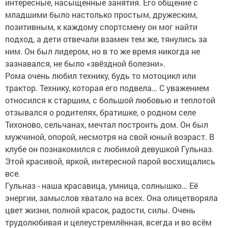
интересные, насыщенные занятия. Его общение с
младшими было настолько простым, дружеским,
позитивным, к каждому спортсмену он мог найти
подход, а дети отвечали взамен тем же, тянулись за
ним. Он был лидером, но в то же время никогда не
зазнавался, не было «звёздной болезни».
Рома очень любил технику, будь то мотоцикл или
трактор. Технику, которая его подвела… С уважением
относился к старшим, с большой любовью и теплотой
отзывался о родителях, братишке, о родном селе
Тихоново, сельчанах, мечтал построить дом. Он был
мужчиной, опорой, несмотря на свой юный возраст. В
клубе он познакомился с любимой девушкой Гульназ.
Этой красивой, яркой, интересной парой восхищались
все.
Гульназ - наша красавица, умница, солнышко… Её
энергии, замыслов хватало на всех. Она олицетворяла
цвет жизни, полной красок, радости, силы. Очень
трудолюбивая и целеустремлённая, всегда и во всём