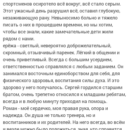
спортсменов осиротело всё вокруг, всё стало серым.
Этот ужасный день разрушил всё, оставил глубокую,
незаживающую рану. Невыносимо больно и тяжело
писать о них в прошедшем времени, но мы хотим,
чтобы все знали, какие замечательные дети жили
рядом с нами.
ерёжа - светлый, невероятно доброжелательный,
скромный, отзывчивый паренек. Лёгкий в общении и
очень приветливый. Всегда с большим усердием,
ответственностью справлялся с любым заданием. Он
занимался восточным единоборством для себя, для
физического здоровья, воспитания силы духа. И это
здорово у него получалось. Сергей гордился старшим
братом, очень трепетно относился к младшим ребятам,
всегда и в любую минуту приходил на помощь.
Роман - моё сердечко, моя правая рука, опора и
надежда. Он душа не только тренера, но и
воспитанников и их родителей. На него всегда, во всём
и везде можно было положиться, зная, что справится