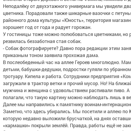
Неподалёку от двухэтажного универмага мы увидели дв
цветника. Порадовали также шикарные вазочки с петунь
районного дома культуры «Юность», территория магазин
хорошеет год от года и радует горожан.
У гостиницы тоже можно полюбоваться цветниками, но
резвилась беззаботная стая собак.
- Собак фотографируете? Давно пора редакции этим занят
приказным тоном заявила прохожая дама.
В послеобеденный час на аллее Героев многолюдно. Ма
детьми, бабушки-дедушки, подростки гуляли по убранно
тротуару. Кипела и работа. Сотрудники предприятия «Ко
загружали в трактор ветки и прочий мусор. Но! На ближ
мужчина и женщина с удовольствием распивали пиво. А
полагали, что такую картину можно наблюдать лишь в ве
Далее мы направились к памятнику воинам-интернацио
Заметно, что здесь убирались. Мы посетили и аллею по 
которую недавно выложили брусчаткой, на днях оставш
«кармашки» покрыли землёй. Правда, работы ещё не зак