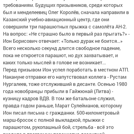
требованиям. Будущих призывников, среди которых
был и менделеевец Олег Королёв, сначала направили в
Казанский учебно-авиационный центр, где они
совершили три парашютных прыжка с самолёта АН-2.
На вопрос: «Не страшно было в первый раз прыгать?» -
Ион Борисович отвечает: «Только дурак не боится…»
Всего несколько секунд длится свободное падение,
пока не откроется парашют, но дух захватывает, и
каких только мыслей в голове не возникает...
Перед призывом Ион успел поработать в местном АТП.
Накануне отправки его напутствовал коллега - Рустам
Нургалеев, тоже отслуживший в десанте. Осенью 1980
года новобранцы прибыли в Гайжюнай (Литва) -
кузницу кадров ВДВ. В том же батальоне служил,
правда годом раньше, Марат Сулейманов, которому
Ион писал письма с гражданки. 500-километровый
марш-бросок с полной выкладкой, прыжки с
парашютом, рукопашный бой, стрельба - всё это