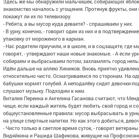
Здесь же мы обнаружили мальчишек, собирающих яблок
знакомство началось с угощения. Протянув фрукты, они
покажут ли их по телевизору.
- Ребята, а вы мусор куда деваете? - спрашиваем у них.
- В урну, конечно, - говорит один из них и в подтверждени
упаковку от мороженого в карман.
- Нас родители приучили, и в школе, и в соцзащите, где 
говорят, - утверждают наши новые знакомые. - А если урн
собираем и выбрасываем потом, захламлять город нельз
Идём дальше на аллею Химиков. Вновь приятно удивлены
относительно чисто. Осматриваемся по сторонам. На од
бабушки кормят голубей. А неподалёку сидят девочки-по
слушают музыку. Подходим к ним.
Виталия Переина и Ангелина Гасанова считают, что Менд
чище, если каждый житель будет любить свой город и с
общеустановленные правила: мусор выбрасывать в урны
на улице спиртные напитки. Но как этого добиться, девоч
- Чисто только в светлое время суток, - говорят ветеран
Видяйкина и Рашида Шафикова, живущие на Профсоюзной,