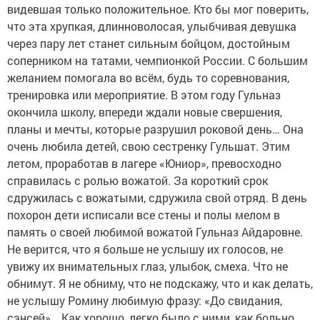
видевшая только положительное. Кто бы мог поверить,
что эта хрупкая, длинноволосая, улыбчивая девушка
через пару лет станет сильным бойцом, достойным
соперником на татами, чемпионкой России. С большим
желанием помогала во всём, будь то соревнования,
тренировка или мероприятие. В этом году Гульназ
окончила школу, впереди ждали новые свершения,
планы и мечты, которые разрушил роковой день… Она
очень любила детей, свою сестренку Гульшат. Этим
летом, проработав в лагере «Юниор», превосходно
справилась с ролью вожатой. За короткий срок
сдружилась с вожатыми, сдружила свой отряд. В день
похорон дети исписали все стены и полы мелом в
память о своей любимой вожатой Гульназ Айдаровне.
Не верится, что я больше не услышу их голосов, не
увижу их внимательных глаз, улыбок, смеха. Что не
обнимут. Я не обниму, что не подскажу, что и как делать,
не услышу Ромину любимую фразу: «До свидания,
сэнсей»… Как хорошо, легко было с ними, как больно