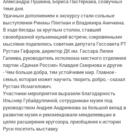
Александра Пушкина, Бориса Пастернака, созвучных
теме дня.
Удачным дополнением к экскурсу стали сольные
выступления Риммы Плитман и Владимира Аничкина.
В ходе беседы за круглым столом, ставшей
своеобразной кульминацией встречи, сокровенными
мыслями поделились советник депутата Госсовета РТ
Рустам Гафаров, директор ДК им. Гассара Лилия
Галиева, руководитель исполкома местного отделения
партии «Единая Россия» Клавдия Смирнова и другие.
- Чем больше добра, тем устойчивее мир. Главное -
семья, которая может научить творить добро, - сказал
Рустам Исмагилович.
Участники мероприятия выразили благодарность
Ильсияр Губайдуллиной, сотрудникам музея под
руководством Андрея Андриянова за большой вклад в
развитие музея и рекомендовали менделеевцам в
целях расширения кругозора, приобщения к истории
Руси посетить выставку.