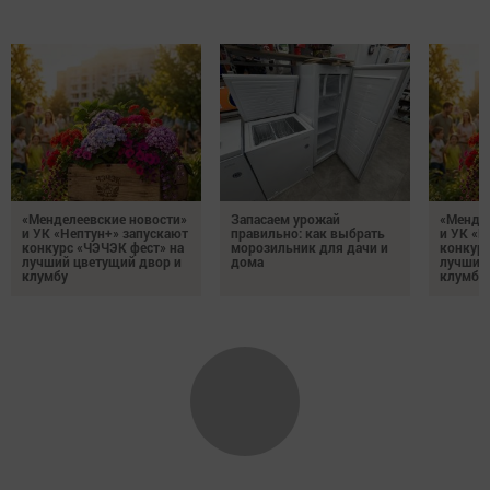
«Менделеевские новости»
Запасаем урожай
«Мендел
и УК «Нептун+» запускают
правильно: как выбрать
и УК «Н
конкурс «ЧЭЧЭК фест» на
морозильник для дачи и
конкурс
лучший цветущий двор и
дома
лучший
клумбу
клумбу