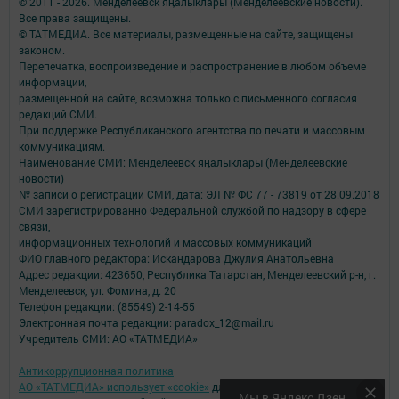
© 2011 - 2026. Менделеевск яӊалыклары (Менделеевские новости).
Все права защищены.
© ТАТМЕДИА. Все материалы, размещенные на сайте, защищены
законом.
Перепечатка, воспроизведение и распространение в любом объеме
информации,
размещенной на сайте, возможна только с письменного согласия
редакций СМИ.
При поддержке Республиканского агентства по печати и массовым
коммуникациям.
Наименование СМИ: Менделеевск яӊалыклары (Менделеевские
новости)
№ записи о регистрации СМИ, дата: ЭЛ № ФС 77 - 73819 от 28.09.2018
СМИ зарегистрированно Федеральной службой по надзору в сфере
связи,
информационных технологий и массовых коммуникаций
ФИО главного редактора: Искандарова Джулия Анатольевна
Адрес редакции: 423650, Республика Татарстан, Менделеевский р-н, г.
Менделеевск, ул. Фомина, д. 20
Телефон редакции: (85549) 2-14-55
Электронная почта редакции: paradox_12@mail.ru
Учредитель СМИ: АО «ТАТМЕДИА»
Антикоррупционная политика
АО «ТАТМЕДИА» использует «cookie»
для персонализации сервисов и
Мы в Яндекс Дзен