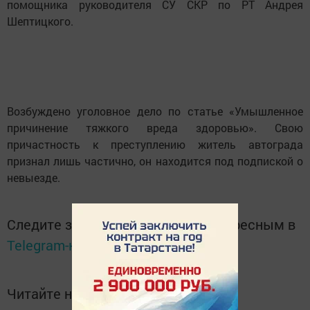
помощника руководителя СУ СКР по РТ Андрея
Шептицкого.
Возбуждено уголовное дело по статье «Умышленное
причинение тяжкого вреда здоровью». Свою
причастность к преступлению житель автограда
признал лишь частично, он находится под подпиской о
невыезде.
Следите за самым важным и интересным в
Telegram-канале
Татмедиа
Читайте новости Татарстана в