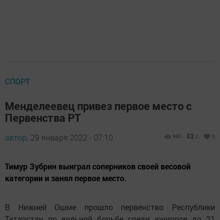
СПОРТ
Менделеевец привез первое место с
Первенства РТ
автор,
29 января 2022 - 07:10
980
0
0
Тимур Зубрин выиграл соперников своей весовой
категории и занял первое место.
В Нижней Ошме прошло первенство Республики
Татарстан по вольной борьбе среди юниоров до 21