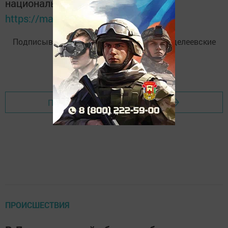
национальном мессенджере MАХ:
https://max.ru/tatmedia
Подписывайтесь на
Telegram-канал
«Менделеевские
новости»
Перейти на страницу новости
ПРОИСШЕСТВИЯ