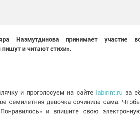
яра Назмутдинова принимает участие в
 пишут и читают стихи».
лячку и проголосуем на сайте
labirint.ru
за е
рое семилетняя девочка сочинила сама. Чтоб
«Понравилось» и впишите свою электронну