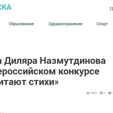
СКА
1
Образование
Здравоохранение
Спорт
 Диляра Назмутдинова
ероссийском конкурсе
итают стихи»
3853
0