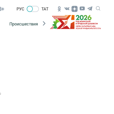
8+
РУС
ТАТ
Происшествия
Новости Госавтоинспекции
0