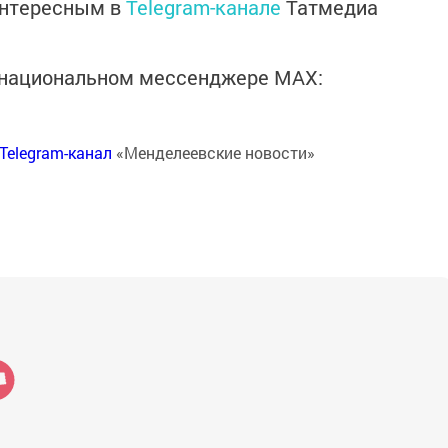
интересным в
Telegram-канале
Татмедиа
в национальном мессенджере MАХ:
Telegram-канал
«Менделеевские новости»