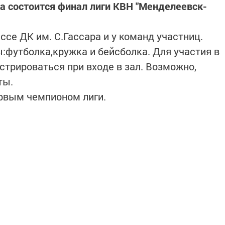
ара состоится финал лиги КВН "Менделеевск-
се ДК им. С.Гассара и у команд участниц.
:футболка,кружка и бейсболка. Для участия в
трироваться при входе в зал. Возможно,
ты.
ервым чемпионом лиги.
интересным в
Telegram-канале
Татмедиа
в национальном мессенджере MАХ: