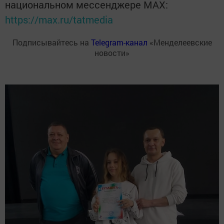
национальном мессенджере MАХ:
https://max.ru/tatmedia
Подписывайтесь на
Telegram-канал
«Менделеевские
новости»