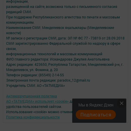
информации,
размещенной на сайте, возможна только с письменного согласия
редакций СМИ.
При поддержке Республиканского агентства по печати и массовым
коммуникациям.
Наименование СМИ: Менделеевск яӊалыклары (Менделеевские
новости)
№ записи о регистрации СМИ, дата: ЭЛ № ФС 77 - 73819 от 28.09.2018
СМИ зарегистрированно Федеральной службой по надзору в сфере
связи,
информационных технологий и массовых коммуникаций
ФИО главного редактора: Искандарова Джулия Анатольевна
Адрес редакции: 423650, Республика Татарстан, Менделеевский р-н, г.
Менделеевск, ул. Фомина, д. 20
Телефон редакции: (85549) 2-14-55
Электронная почта редакции: paradox_12@mail.ru
Учредитель СМИ: АО «ТАТМЕДИА»
Антикоррупционная политика
АО «ТАТМЕДИА» использует «cookie»
для персонализации сервисов и
Мы в Яндекс Дзен
удобства пользователей сайтом.
Использование «cookie» можно отменить в настройках браузера.
Подписаться
Политика конфиденциальности