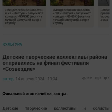
«Менделеевские новости»
«Менделеевские новости»
Запаса
и УК «Нептун+» запускают
и УК «Нептун+» запускают
правиль
конкурс «ЧЭЧЭК фест» на
конкурс «ЧЭЧЭК фест» на
морозил
лучший цветущий двор и
лучший цветущий двор и
дома
клумбу
клумбу
КУЛЬТУРА
Детские творческие коллективы района
отправились на финал фестиваля
«Созвездие»
автор,
14 апреля 2024 - 19:04
1131
0
1
Финальный этап начнётся завтра.
Детские творческие коллективы и солисты