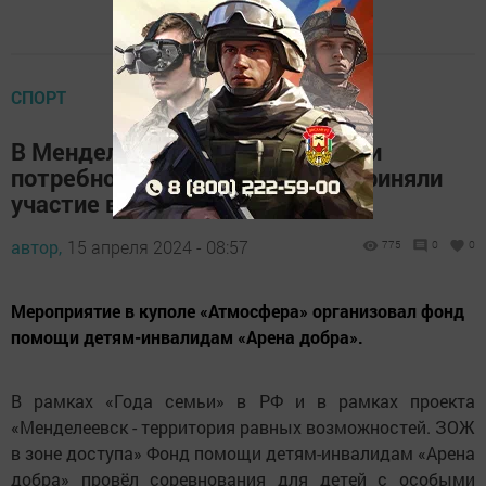
СПОРТ
В Менделеевске дети с особыми
потребностями и их родители приняли
участие в игре «Корнхолл»
автор,
15 апреля 2024 - 08:57
775
0
0
Мероприятие в куполе «Атмосфера» организовал фонд
помощи детям-инвалидам «Арена добра».
В рамках «Года семьи» в РФ и в рамках проекта
«Менделеевск - территория равных возможностей. ЗОЖ
в зоне доступа» Фонд помощи детям-инвалидам «Арена
добра» провёл соревнования для детей с особыми