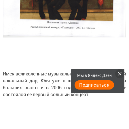
Имея великолепные музыкальные данные и природный
Мы в Яндекс Дзен
вокальный дар, Юля уже в школьные годы достигла
Подписаться
больших высот и в 2006 году в 13-летнем возрасте
состоялся её первый сольный концерт.
На протяжении всей учебы в ДШИ, Юля вела большую
концертную и конкурсную деятельность, как сольно так
и в составе «Дайяны», являлась лауреатом самых
престижных вокальных республиканских,