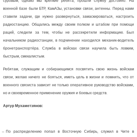
суровым, однако мы крепкие ребята, прошли службу достойно. На
военной базе были БТР, КамАЗы, установки связи, антенны. Перед нами
ставили задачи, где нужно развернуться, замаскироваться, настроить
радиостанцию. Общались между своим полком и штабом при помощи
раций, следили за тем, чтобы не рассекретили информацию. Был
начальником радиостанции, в подчинении находился механик-водитель
бронетранспортёра. Служба в войсках связи научила быть ловким,
быстрым, смекалистым.
Ребятам, служащим и собирающимся посвятить свою жизнь войскам
связи, желаю ничего не бояться, иметь цель в жизни и помнить, что от
военного связиста зависит не только оперативное руководство войсками,
но и своевременное применение оружия и боевых средств.
Артур Мухаметзянов:
̶ По распределению попал в Восточную Сибирь, служил в Чите в