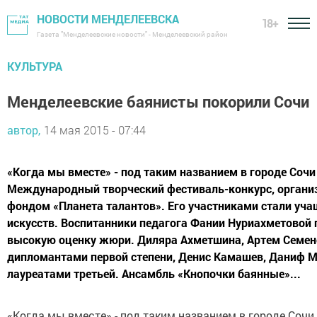
НОВОСТИ МЕНДЕЛЕЕВСКА
18+
Газета "Менделеевские новости" - Менделеевский район
КУЛЬТУРА
Менделеевские баянисты покорили Сочи
автор,
14 мая 2015 - 07:44
«Когда мы вместе» - под таким названием в городе Соч
Международный творческий фестиваль-конкурс, орган
фондом «Планета талантов». Его участниками стали уч
искусств. Воспитанники педагога Фании Нуриахметовой 
высокую оценку жюри. Диляра Ахметшина, Артем Семен
дипломантами первой степени, Денис Камашев, Даниф М
лауреатами третьей. Ансамбль «Кнопочки баянные»...
«Когда мы вместе» - под таким названием в городе Сочи