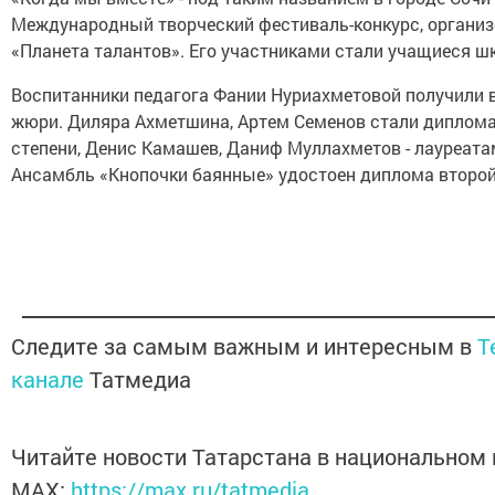
Международный творческий фестиваль-конкурс, органи
«Планета талантов». Его участниками стали учащиеся ш
Воспитанники педагога Фании Нуриахметовой получили 
жюри. Диляра Ахметшина, Артем Семенов стали диплом
степени, Денис Камашев, Даниф Муллахметов - лауреата
Ансамбль «Кнопочки баянные» удостоен диплома второй
Следите за самым важным и интересным в
T
канале
Татмедиа
Читайте новости Татарстана в национальном
MАХ:
https://max.ru/tatmedia