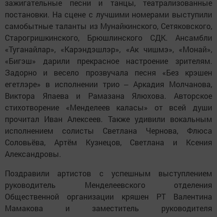
зажигательные песни и танцы, театрализованные
постановки. На сцене с лучшими номерами выступили
самобытные таланты из Мунайкинского, Сетяковского,
Старогришкинского, Брюшлинского СДК. Ансамбли
«Туганайлар», «Карэндэшлэр», «Ак чишмэ», «Монай»,
«Бигэш» дарили прекрасное настроение зрителям.
Задорно и весело прозвучала песня «Без крэшен
егетлэре» в исполнении трио ‒ Аркадия Молчанова,
Виктора Япаева и Рамазана Ялюхова. Авторское
стихотворение «Менделеев каласы» от всей души
прочитал Иван Алексеев. Также удивили вокальным
исполнением солисты Светлана Чернова, Флюса
Соловьёва, Артём Кузнецов, Светлана и Ксения
Александровы.
Поздравили артистов с успешным выступлением
руководитель Менделеевского отделения
Общественной организации кряшен РТ Валентина
Мамакова и заместитель руководителя