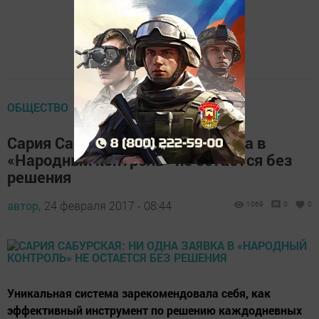
ОБЩЕСТВО
Сария Сабурская: Ни одна заявка в
«Народный контроль» не остается без
решения
автор,
24 февраля 2017 - 08:44
1069
0
0
Уникальная система зарекомендовала себя, как
эффективный инструмент по решению каждодневных