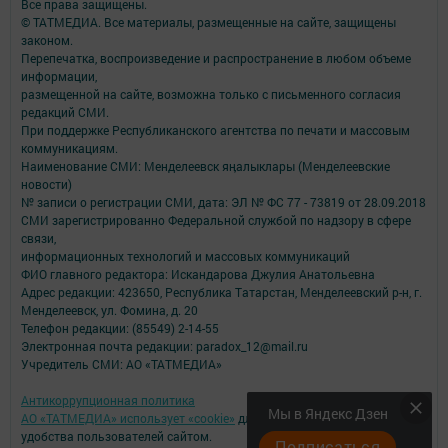
Все права защищены.
© ТАТМЕДИА. Все материалы, размещенные на сайте, защищены
законом.
Перепечатка, воспроизведение и распространение в любом объеме
информации,
размещенной на сайте, возможна только с письменного согласия
редакций СМИ.
При поддержке Республиканского агентства по печати и массовым
коммуникациям.
Наименование СМИ: Менделеевск яӊалыклары (Менделеевские
новости)
№ записи о регистрации СМИ, дата: ЭЛ № ФС 77 - 73819 от 28.09.2018
СМИ зарегистрированно Федеральной службой по надзору в сфере
связи,
информационных технологий и массовых коммуникаций
ФИО главного редактора: Искандарова Джулия Анатольевна
Адрес редакции: 423650, Республика Татарстан, Менделеевский р-н, г.
Менделеевск, ул. Фомина, д. 20
Телефон редакции: (85549) 2-14-55
Электронная почта редакции: paradox_12@mail.ru
Учредитель СМИ: АО «ТАТМЕДИА»
Антикоррупционная политика
Мы в Яндекс Дзен
АО «ТАТМЕДИА» использует «cookie»
для персонализации сервисов и
удобства пользователей сайтом.
Подписаться