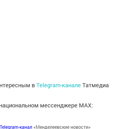
интересным в
Telegram-канале
Татмедиа
в национальном мессенджере MАХ:
Telegram-канал
«Менделеевские новости»