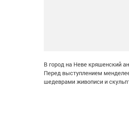
В город на Неве кряшенский а
Перед выступлением менделее
шедеврами живописи и скульп