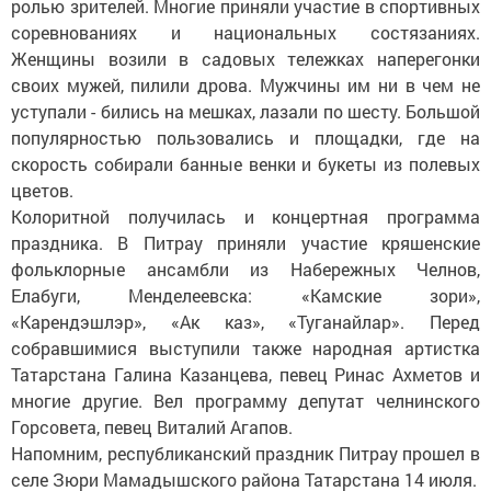
ролью зрителей. Многие приняли участие в спортивных
соревнованиях и национальных состязаниях.
Женщины возили в садовых тележках наперегонки
своих мужей, пилили дрова. Мужчины им ни в чем не
уступали - бились на мешках, лазали по шесту. Большой
популярностью пользовались и площадки, где на
скорость собирали банные венки и букеты из полевых
цветов.
Колоритной получилась и концертная программа
праздника. В Питрау приняли участие кряшенские
фольклорные ансамбли из Набережных Челнов,
Елабуги, Менделеевска: «Камские зори»,
«Карендэшлэр», «Ак каз», «Туганайлар». Перед
собравшимися выступили также народная артистка
Татарстана Галина Казанцева, певец Ринас Ахметов и
многие другие. Вел программу депутат челнинского
Горсовета, певец Виталий Агапов.
Напомним, республиканский праздник Питрау прошел в
селе Зюри Мамадышского района Татарстана 14 июля.