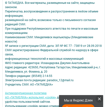
© ТАТМЕДИА. Все материалы, размещенные на сайте, защищены
законом.
Перепечатка, воспроизведение и распространение в любом объеме
информации,
размещенной на сайте, возможна только с письменного согласия
редакций СМИ.
При поддержке Республиканского агентства по печати и массовым
коммуникациям.
Наименование СМИ: Менделеевск яӊалыклары (Менделеевские
новости)
№ записи о регистрации СМИ, дата: ЭЛ № ФС 77 - 73819 от 28.09.2018
СМИ зарегистрированно Федеральной службой по надзору в сфере
связи,
информационных технологий и массовых коммуникаций
ФИО главного редактора: Искандарова Джулия Анатольевна
Адрес редакции: 423650, Республика Татарстан, Менделеевский р-н, г.
Менделеевск, ул. Фомина, д. 20
Телефон редакции: (85549) 2-14-55
Электронная почта редакции: paradox_12@mail.ru
Учредитель СМИ: АО «ТАТМЕДИА»
Антикоррупционная политика
АО «ТАТМЕДИА» использует «cookie»
для персонализации сервисов и
Мы в Яндекс Дзен
удобства пользователей сайтом.
Использование «cookie» можно отменить в настройках браузера.