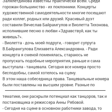
Залялетдинова известны практически всем. Среди
горожан большинство - их поклонники. Концерты
художественной самодеятельности многие посещают
ради коллег, родных или друзей. Красивый дуэт
составили Вячеслав Байрамгулов и Виолетта Тихонова,
исполнившие песню о любви «Здравствуй, как ты
живешь?».
- Виолетта - дочь моей подруги, - говорит супруга
В.Байрамгулова Елизавета Александровна. - Ради
концерта я сменой поменялась, стараюсь не
пропускать подобные мероприятия, раньше и сама
выступала - танцевала. Сегодня все номера просто
бесподобны, самой хотелось на сцену.
В этом наша собеседница права. Танцевальные номера
были поставлены на высшем уровне.
Разные по
тематике, они раскрыли потенциал как танцоров, так и
постановщика и режиссера Анны Рябовой.
- Сегодня на сцене в основном работники завода, то