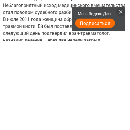
Неблагоприятный исход медицинского вмешательства
стал поводом судебного разбирательства.
Мы в Яндекс Дзен
В июле 2011 года женщина обратилась в ЦРБ с
Подписаться
травмой кисти. Ей был поставлен диагноз, который на
следующий день подтвердил врач-травматолог,
назначил лечение. Через две недели закрыл
больничный лист, несмотря на её жалобы на
постоянную боль. Не согласившись с завершением
курса лечения, больная настояла на рентгене. Снимок
установил открытый перелом основной фаланги
пальца левой руки. Лечащий врач госпитализировал её
в травматологическое отделение и прооперировал.
Операция была проведена неудачно, в связи с чем в
августе 2011 года в срочном порядке пациентку
направили в БСМП для повторной операции.
По причине некачественно оказанной медицинской
помощи в районной больнице женщина была
вынуждена обратиться в суд с иском о взыскании