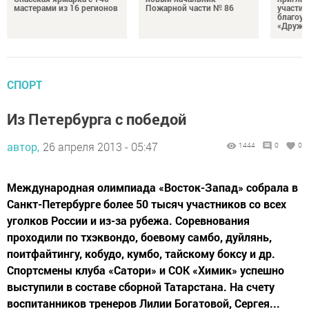
мастерами из 16 регионов
Пожарной части № 86
участие
благоус
«Дружб
СПОРТ
Из Петербурга с победой
автор,
26 апреля 2013 - 05:47
1444
0
0
Международная олимпиада «Восток-Запад» собрала в
Санкт-Петербурге более 50 тысяч участников со всех
уголков России и из-за рубежа. Соревнования
проходили по тхэквондо, боевому самбо, дуйлянь,
поитфайтингу, кобудо, кумбо, тайскому боксу и др.
Спортсмены клуба «Сатори» и СОК «Химик» успешно
выступили в составе сборной Татарстана. На счету
воспитанников тренеров Лилии Богатовой, Сергея...