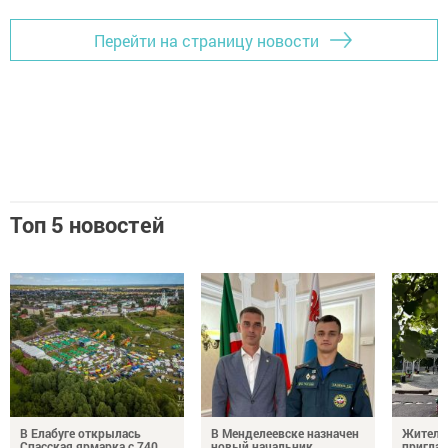
Перейти на страницу новости
Топ 5 новостей
В Елабуге открылась
В Менделеевске назначен
Жителе
Спасская ярмарка с 740
новый начальник
пригла