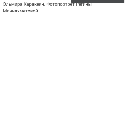
Эльмира Каракеян. Фотопортрет Регины
Миннахметовой.
Следите за самым важным и интересным в
Telegram-канале
Татмедиа
Читайте новости Татарстана в
национальном мессенджере MАХ:
https://max.ru/tatmedia
Подписывайтесь на
Telegram-канал
«Менделеевские
новости»