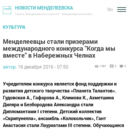
НОВОСТИ МЕНДЕЛЕЕВСКА
18+
Газета "Менделеевские новости" - Менделеевский район
КУЛЬТУРА
Менделеевцы стали призерами
международного конкурса "Когда мы
вместе" в Набережных Челнах
автор,
16 декабря 2016 - 07:50
1381
0
0
Учредителем конкурса является фонд поддержки и
развития детского творчества «Планета Талантов».
Гудовская А., Гафарова А., Климова К., Ахметшина
Диляра и Безбородова Александра стали
Дипломантами I степени. Детский коллектив
«Скрипунелла», ансамбль «Колокольчик», Гант
Анастасия стали Лауреатами III степени. Обучающиеся