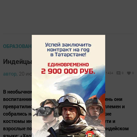
ОБРАЗОВАНИЕ
Индейцы на тропе мира
автор,
20 июля 2012 - 05:06
1424
0
0
В необычном мероприятии приняли участие
воспитанники детского сада №8. На один день они
превратились в представителей индейских племен и
собрались на совет мира. Облаченные в яркие
костюмы индейцев с перьями на головах дети и
взрослые поприветствовали друг друга на индейском
языке: «Хао!» Вождь Ногопрыгу-Ноготрыгу