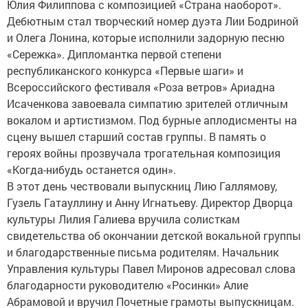
Юлия Филиппова с композицией «Страна наоборот».
Дебютным стал творческий номер дуэта Лии Бодриной
и Олега Лонина, которые исполнили задорную песню
«Сережка». Дипломантка первой степени
республиканского конкурса «Первые шаги» и
Всероссийского фестиваля «Роза ветров» Ариадна
Исаченкова завоевала симпатию зрителей отличным
вокалом и артистизмом. Под бурные аплодисменты на
сцену вышел старший состав группы. В память о
героях войны прозвучала трогательная композиция
«Когда-нибудь останется один».
В этот день чествовали выпускниц Лию Галлямову,
Гузель Гатауллину и Анну Игнатьеву. Директор Дворца
культуры Лилия Галиева вручила солисткам
свидетельства об окончании детской вокальной группы
и благодарственные письма родителям. Начальник
Управления культуры Павел Миронов адресовал слова
благодарности руководителю «Росинки» Алие
Абрамовой и вручил Почетные грамоты выпускницам.