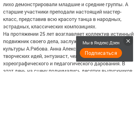
лихо демонстрировали младшие и средние группы. А
старшие участники преподали настоящий мастер-
класс, представив всю красоту танца в народных,
эстрадных, классических композициях.
На протяжении 25 лет возглавляет коллектив истинный
подвижник своего дела, заслуженный работник
Мы в Яндекс Дзен
культуры А.Рябова. Анна Александровна - кладезь
Подписаться
творческих идей, энтузиаст, человек неоспоримого
хореографического и педагогического дарования. В
этот день на сцену поднимались десятки выпускников
«Кристалла», в том числе Гульнара Гудовская,
заведующая детским садом № 8, Гузель Хузина -
педагог Елабужского училища культуры, Виталий Криль
- солист ансамбля и танца «Булгары». Созвездие
талантов организовало в Казани коллектив-спутник, так
называемый «Казанский «Кристалл», который недавно
стал победителем республиканского конкурса
«Студенческая весна». И каждый из выпускников
говорил о том, какую ведущую роль в их становлении