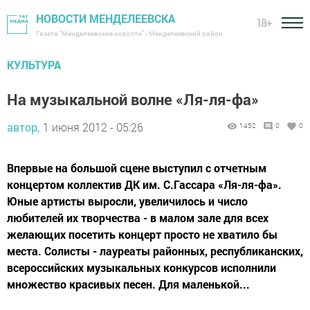
НОВОСТИ МЕНДЕЛЕЕВСКА
18+
Газета "Менделеевские новости" - Менделеевский район
КУЛЬТУРА
На музыкальной волне «Ля-ля-фа»
автор,
1 июня 2012 - 05:26
1452
0
0
Впервые на большой сцене выступил с отчетным
концертом коллектив ДК им. С.Гассара «Ля-ля-фа».
Юные артисты выросли, увеличилось и число
любителей их творчества - в малом зале для всех
желающих посетить концерт просто не хватило бы
места. Солисты - лауреаты районных, республиканских,
всероссийских музыкальных конкурсов исполнили
множество красивых песен. Для маленькой...