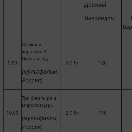
Детский
Инвалидам
Вз
Снежная
королева 3.
Огонь и лед
9:00
3 D 6+
120
(мультфильм,
Россия)
Три богатыря и
морской царь
10:50
2 D 6+
110
мультфильм,
(
Россия)