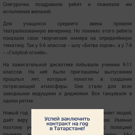
Снегурочка поздравили ребят и пожелали им
исполнения желаний.
Для учащихся среднего звена провели
театрализованную вечеринку. Но помимо этого ребята
показали свои творческие номера на определённую
тематику. Так у 5-6 классов ‒ шоу «Битва хоров», а у 7-8
‒ «Голубой огонёк».
На зажигательной дискотеке побывали ученики 9-11
классов. На неё были приглашены выпускники
прошлых лет, которые помогли в создании
потрясающей атмосферы. Они стали для всех
заводными ведущими и диджеями. Все танцевали в
одном ритме.
Новый год - это праздник, который объединяет людей,
даёт веру в нечто светлое и интересное. Именно
поэтому учащиеся школы совместно с полицией
провели акцию «Полицейский Дед Мороз». Мы