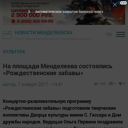
4
Автоматическое закрытие баннера через
НОВОСТИ МЕНДЕЛЕЕВСКА
18+
Газета "Менделеевские новости" - Менделеевский район
КУЛЬТУРА
На площади Менделеева состоялись
«Рождественские забавы»
автор,
7 января 2017 - 14:41
1349
0
0
Концертно-развлекательную программу
«Рождественские забавы» подготовили творческие
коллективы Дворца культуры имени С. Гассара и Дом
дружбы народов. Ведущая Ольга Первина поздравила