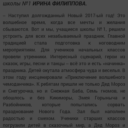
школы №1
ИРИНА ФИЛИППОВА.
‒ Наступил долгожданный Новый 2017-ый год! Это
волшебное время, когда все мечты и желания
сбываются. Вот и мы, учащиеся школы №1, решили
устроить для всех незабываемый праздник. Главной
традицией стала подготовка к ноговодним
мероприятиям. Для учеников начальных классов
провели утренники. Интересный сценарий, герои из
сказок, игры, песни и танцы ‒ всё это и есть «начинка»
праздника. Детей окутала атмосфера чуда и веселья. В
этом году инсценировали «Приключение волшебного
чемоданчика». К ребятам пришли не только Дед Мороз
и Снегурочка, но и Снежная Баба, Семь гномов, не
обошлось и без Кикиморы, Змея Горыныча и
Разбойников, которые попытались сорвать
празднование Нового Года. Зал был наполнен
радостью и смехом. Ученики старших классов
погрузили детей в сказочный мир, а Дед Мороз и