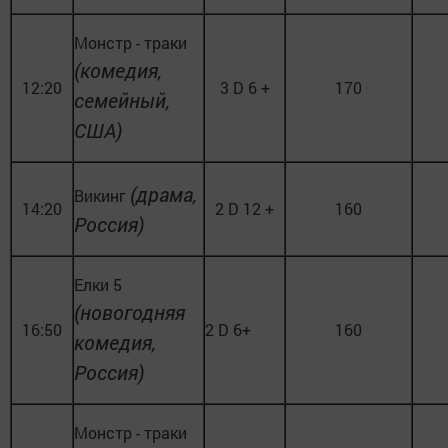
Монстр - траки
(комедия,
12:20
3 D 6 +
170
семейный,
США)
(драма,
Викинг
14:20
2 D 12 +
160
Россия)
Елки 5
(новогодняя
16:50
2 D 6+
160
комедия,
Россия)
Монстр - траки