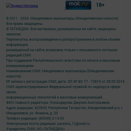
18+
;
© 2011 - 2026. Менделеевск яӊалыклары (Менделеевские новости).
Все права защищены.
© ТАТМЕДИА. Все материалы, размещенные на сайте, защищены
законом.
Перепечатка, воспроизведение и распространение в любом объеме
информации,
размещенной на сайте, возможна только с письменного согласия
редакций СМИ.
При поддержке Республиканского агентства по печати и массовым
коммуникациям.
Наименование СМИ: Менделеевск яӊалыклары (Менделеевские
новости)
№ записи о регистрации СМИ, дата: ЭЛ № ФС 77 - 73819 от 28.09.2018
СМИ зарегистрированно Федеральной службой по надзору в сфере
связи,
информационных технологий и массовых коммуникаций
ФИО главного редактора: Искандарова Джулия Анатольевна
Адрес редакции: 423650, Республика Татарстан, Менделеевский р-н, г.
Менделеевск, ул. Фомина, д. 20
Телефон редакции: (85549) 2-14-55
Электронная почта редакции: paradox_12@mail.ru
Учредитель СМИ: АО «ТАТМЕДИА»