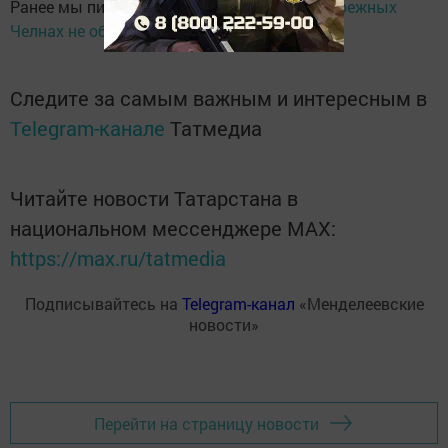
Ранее мы писали, что
ремонт моста в Набережных
Челнах не обходится без пробок.
Следите за самым важным и интересным в
Telegram-канале
Татмедиа
Читайте новости Татарстана в
национальном мессенджере MАХ:
https://max.ru/tatmedia
Подписывайтесь на
Telegram-канал
«Менделеевские
новости»
Перейти на страницу новости