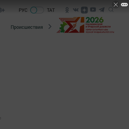
8+
РУС
ТАТ
Происшествия
Новости Госавтоинспекции
0