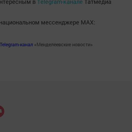
интересным в
Telegram-канале
Татмедиа
в национальном мессенджере MАХ:
Telegram-канал
«Менделеевские новости»