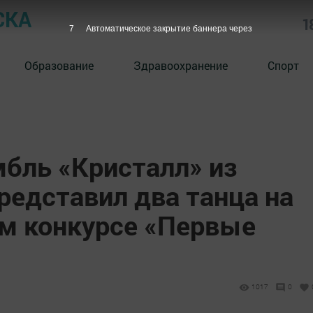
СКА
1
6
Автоматическое закрытие баннера через
Образование
Здравоохранение
Спорт
бль «Кристалл» из
редставил два танца на
м конкурсе «Первые
1017
0