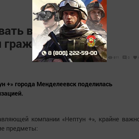
ать в унитаз:
 граждан
611
0
н +» города Менделеевск поделилась
изацией.
вляющей компании «Нептун +», крайне важн
ие предметы: