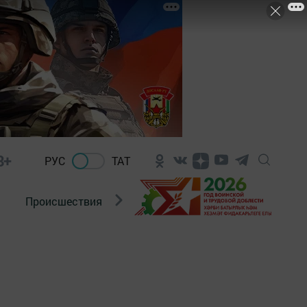
8+
РУС
ТАТ
Происшествия
Новости Госавтоинспекции