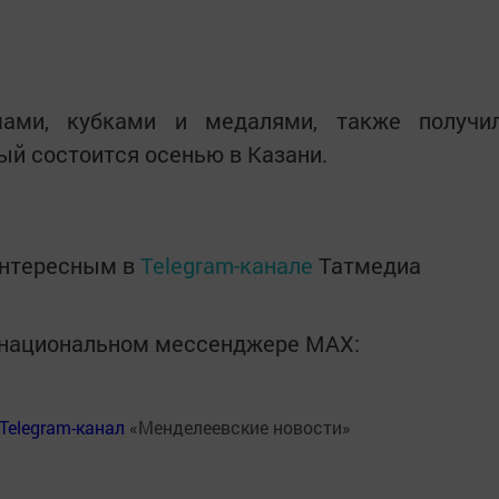
мами, кубками и медалями, также получи
ый состоится осенью в Казани.
интересным в
Telegram-канале
Татмедиа
в национальном мессенджере MАХ:
Telegram-канал
«Менделеевские новости»