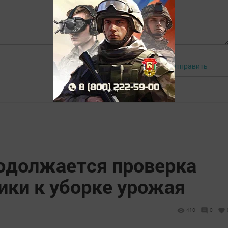
Отправить
Авторизоваться
родолжается проверка
ики к уборке урожая
410
0