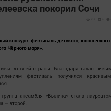
леевска покорил Сочи
437
0
ый конкурс- фестиваль детского, юношеского
ого Чёрного моря».
тивы со всей страны. Благодаря талантливы
плениям фестиваль получился красивым
мся.
 группа ансамбля «Былина» стала лауреато
а – второй.