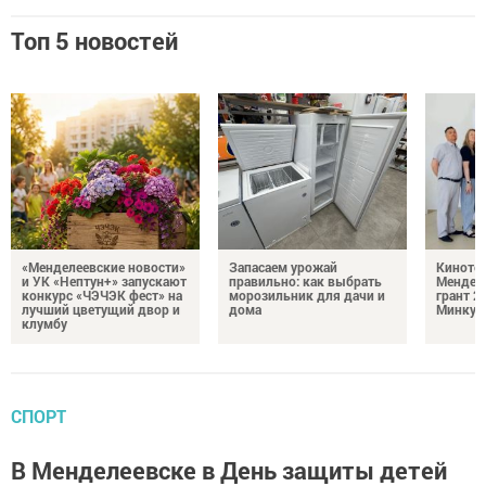
Топ 5 новостей
«Менделеевские новости»
Запасаем урожай
Кинотеа
и УК «Нептун+» запускают
правильно: как выбрать
Мендел
конкурс «ЧЭЧЭК фест» на
морозильник для дачи и
грант 2
лучший цветущий двор и
дома
Минкул
клумбу
СПОРТ
В Менделеевске в День защиты детей