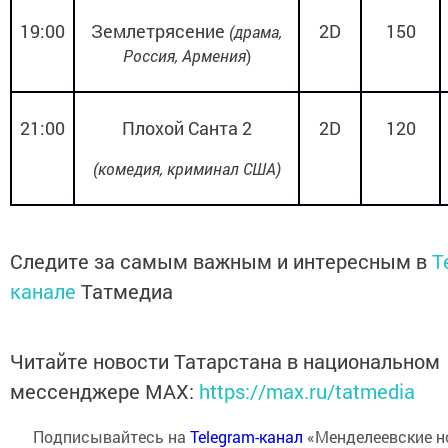
19:00
Землетрясение
2
D
150
(драма,
Россия, Армения
)
21:00
Плохой Санта 2
2
D
120
(комедия, криминал США)
Следите за самым важным и интересным в
T
канале
Татмедиа
Читайте новости Татарстана в национальном
мессенджере MАХ:
https://max.ru/tatmedia
Подписывайтесь на
Telegram-канал
«Менделеевские н