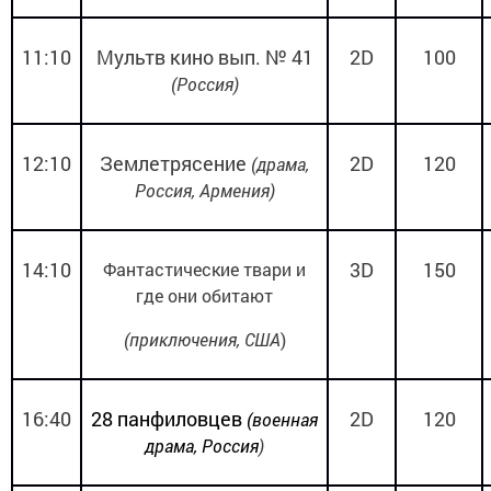
11:10
Мультв кино вып. № 41
2
D
100
(Россия)
12:10
Землетрясение
2
D
120
(драма,
Россия, Армения)
14:10
3
D
150
Фантастические твари и
где они обитают
(приключения, США
)
16:40
28 панфиловцев
2
D
120
(военная
драма, Россия
)