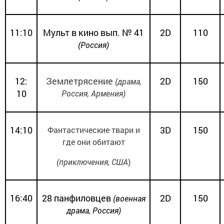
11:10
Мульт в кино вып. № 41
2
D
110
(
Россия
)
12:
Землетрясение
2
D
150
(драма,
10
Россия, Армения)
14:10
3
D
150
Фантастические твари и
где они обитают
(приключения, США
)
16:40
28 панфиловцев
2
D
150
(военная
драма, Россия)