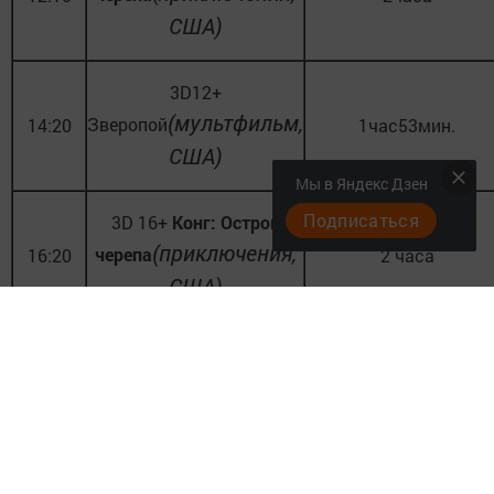
США)
3D12+
(мультфильм,
Зверопой
14:20
1час53мин.
США)
Мы в Яндекс Дзен
Подписаться
3D 16+
Конг: Остров
(приключения,
черепа
16:20
2 часа
США)
3D 6+
(мультфильм,
Зверопой
18:30
1час53 мин.
США)
3D 16
+ Конг: Остров