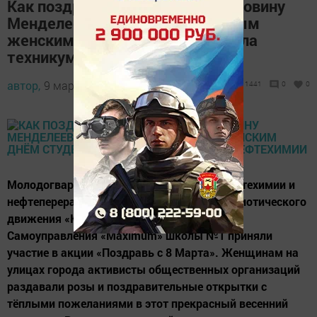
Как поздравили прекрасную половину
Менделеевска с Международным
женским днём студенты филиала
техникума нефтехимии
автор,
9 марта 2017 - 06:50
1441
0
0
Молодогвардейцы филиала техникума нефтехимии и
нефтепереработки, активисты военно-патриотического
движения «Юнармия» и Совета Школьного
Самоуправления «Maximum» школы №1 приняли
участие в акции «Поздравь с 8 Марта». Женщинам на
улицах города активисты общественных организаций
раздавали розы и поздравительные открытки с
тёплыми пожеланиями в этот прекрасный весенний