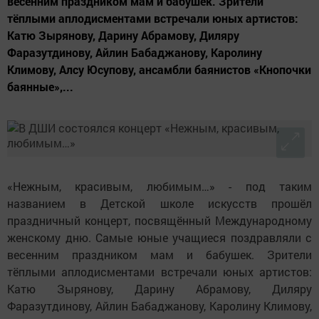
весенним праздником мам и бабушек. Зрители
тёплыми аплодисментами встречали юных артистов:
Катю Зырянову, Дарину Абрамову, Диляру
Фаразутдинову, Айлин Бабаджанову, Каролину
Климову, Алсу Юсупову, ансамбли баянистов «Кнопочки
баянные»,...
«Нежным, красивым, любимым…» - под таким
названием в Детской школе искусств прошёл
праздничный концерт, посвящённый Международному
женскому дню. Самые юные учащиеся поздравляли с
весенним праздником мам и бабушек. Зрители
тёплыми аплодисментами встречали юных артистов:
Катю Зырянову, Дарину Абрамову, Диляру
Фаразутдинову, Айлин Бабаджанову, Каролину Климову,