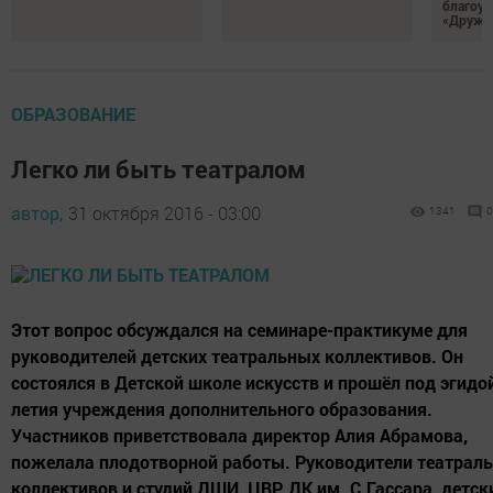
благоус
«Дружб
ОБРАЗОВАНИЕ
Легко ли быть театралом
автор,
31 октября 2016 - 03:00
1341
0
Этот вопрос обсуждался на семинаре-практикуме для
руководителей детских театральных коллективов. Он
состоялся в Детской школе искусств и прошёл под эгидой
летия учреждения дополнительного образования.
Участников приветствовала директор Алия Абрамова,
пожелала плодотворной работы. Руководители театрал
коллективов и студий ДШИ, ЦВР, ДК им. С.Гассара, детск