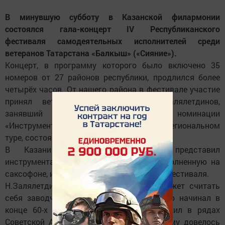
В минувшую субботу в Казанской филармонии
состоялся гала-концерт IV Республиканского
фестиваля самодеятельных исполнителей среди
ветеранов Татарстана «Балкыш» («Сияние»).
Концерт, в программу которого было включено 35
номеров от 27 районов республики, продлился более
четырёх часов. От нашего района в фестивале участие
принял ветеран химзавода Наис Залялетдинов,
занявший первое место в номинации
«Инструментальное исполнительство» в региональном
туре, состоявшемся в августе в Челнах.
В Казани Наис Саляхутдинович представил
инструментальную пьесу «Yesterday", исполненную на
саксофоне, и удостоен диплома лауреата фестиваля.
Н.Залялетдинов до сих пор по праву может считать
себя заводчанином. Трудовую биографию начинал в
конце 60-х в цехе ГОБиУКБ, затем служил в рядах
Советской Армии и вернулся на завод. Ему довелось