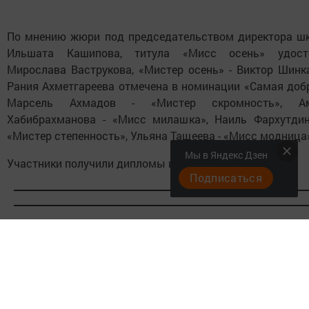
По мнению жюри под председательством директора ш
Ильшата Кашипова, титула «Мисс осень» удост
Мирослава Ваструкова, «Мистер осень» - Виктор Шинка
Рания Ахметгареева отмечена в номинации «Самая добр
Марсель Ахмадов - «Мистер скромность», А
Хабибрахманова - «Мисс милашка», Наиль Фархутдин
«Мистер степенность», Ульяна Тащеева - «Мисс модница
Мы в Яндекс Дзен
Участники получили дипломы и сладкие призы.
Подписаться
Следите за самым важным и интересным в
Telegram-канале
Татмедиа
Читайте новости Татарстана в национальном