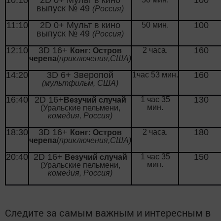
10:10
2
D
0+ Мульт в кино
100
выпуск № 49
(Россия)
11:10
2
D
0+ Мульт в кино
100
50 мин.
выпуск № 49
(Россия)
12:10
3
D
16+
160
2 часа.
Конг: Остров
черепа
(
приключения,США)
14:20
3
D
6+ Зверопой
160
1час 53 мин.
(мультфильм, США)
16:40
2
D
16+
130
1 час 35
Везучий случай
мин.
(Уральские пельмени,
комедия, Россия)
1
8:30
3
D
16+
180
2 часа.
Конг: Остров
черепа
(
приключения,США)
2
0:40
2
D
16+
150
1 час 35
Везучий случай
мин.
(Уральские пельмени,
комедия, Россия)
Следите за самым важным и интересным в