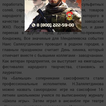
поработать в цехах по производству сульфитных
солей, серной кислоты, хлористого бария, товаров
народного потребления, после закрытия которого в
качестве слесаря-ремонтника перешел в заводской
ЖКО. После выхода на заслуженный отдых, и даже
переехав в другой город, душою он по-прежнему
бондюжец. Все значимые для Менделеевска события
Наис Саляхутдинович проводит в родном городке, а
главным праздником считает День химика, который
отмечает вместе с бывшими коллегами - заводчанами.
Как ветеран предприятия, он выступает на ежегодных
фестивалях народного творчества, становясь их
лауреатом.
На «Балкыше» соперниками саксофониста стали
профессиональные исполнители. Н.Залялетдинова
можно назвать самородком: игре на саксофоне 14-
летним школьником учился по выписанному журналу
«Школа игры». Затем играл в ансамбле при театре