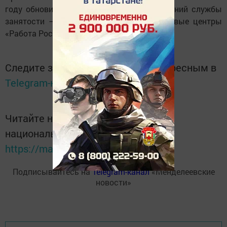
году обновить в стране всю сеть учреждений службы
занятости — будут открыты новые кадровые центры
«Работа России».
Следите за самым важным и интересным в
Telegram-канале
Татмедиа
Читайте новости Татарстана в
национальном мессенджере MАХ:
https://max.ru/tatmedia
Подписывайтесь на
Telegram-канал
«Менделеевские
новости»