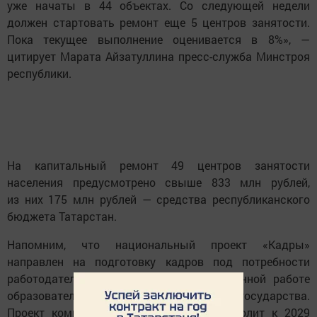
уже начаты в 44 объектах. Со следующей недели
должен стартовать ремонт еще 5 центров занятости.
Пока текущее выполнение оценивается в 8%», —
цитирует Марата Айзатуллина пресс-служба Минстроя
республики.
На капитальный ремонт 49 центров занятости
населения предусмотрено свыше 833 млн рублей,
из них 175 млн рублей — средства республиканского
бюджета Татарстан.
Напомним, что национальный проект «Кадры»
направлен на подготовку кадров под потребности
работодателей благодаря скоординированной работе
образовательных учреждений, компаний и государства.
Проект комплексной модернизации позволит к 2029