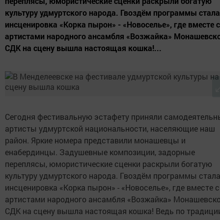
переплясы, юмористические сценки раскрыли богатую
культуру удмуртского народа. Гвоздём программы стала
инсценировка «Корка пырон» - «Новоселье», где вместе с
артистами народного ансамбля «Возжайка» Монашевск
СДК на сцену вышла настоящая кошка!...
Сегодня фестивальную эстафету приняли самодеятельн
артисты удмуртской национальности, населяющие наш
район. Яркие номера представили монашевцы и
енабердинцы. Задушевные композиции, задорные
переплясы, юмористические сценки раскрыли богатую
культуру удмуртского народа. Гвоздём программы стал
инсценировка «Корка пырон» - «Новоселье», где вместе с
артистами народного ансамбля «Возжайка» Монашевск
СДК на сцену вышла настоящая кошка! Ведь по традици