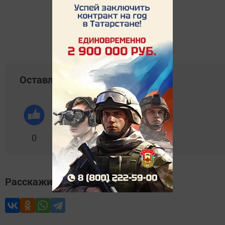
новости»
Оставляйте реакции
0
0
0
0
0
Расскажите друзьям