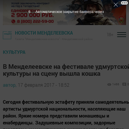
5
Автоматическое закрытие баннера через
НОВОСТИ МЕНДЕЛЕЕВСКА
18+
Газета "Менделеевские новости" - Менделеевский район
КУЛЬТУРА
В Менделеевске на фестивале удмуртско
культуры на сцену вышла кошка
автор,
17 февраля 2017 - 18:52
1466
0
Сегодня фестивальную эстафету приняли самодеятельн
артисты удмуртской национальности, населяющие наш
район. Яркие номера представили монашевцы и
енабердинцы. Задушевные композиции, задорные