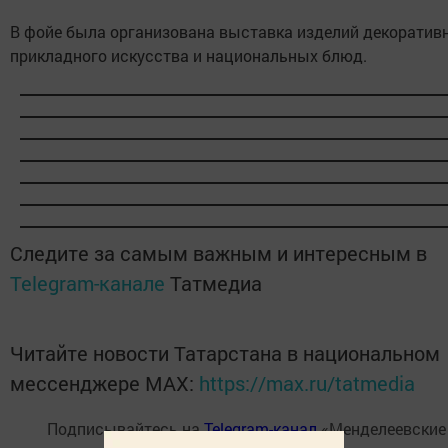
В фойе была организована выставка изделий декоративн
прикладного искусства и национальных блюд.
Следите за самым важным и интересным в
Telegram-канале
Татмедиа
Читайте новости Татарстана в национальном
мессенджере MАХ:
https://max.ru/tatmedia
Подписывайтесь на
Telegram-канал
«Менделеевские