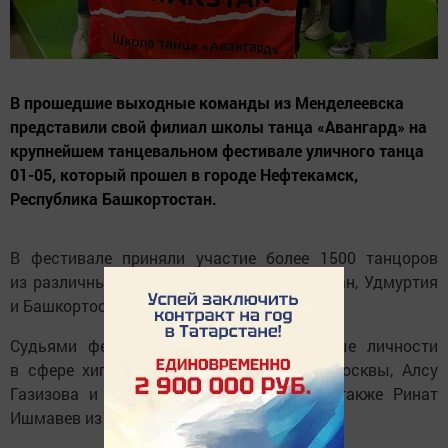
В прошедшие выходные команды из Менделеевска
представили свой филиал школы танца «Авангард» на
крупнейшем танцевальном фестивале уличного танца
01-05, который прошел в городе Нефтекамск,
Республика Башкортостан.
В фестивале приняли участие более 1500 танцоров
из различных регионов, таких как Татарстан, Удмуртия
и Башкортостан.
Судьями фестиваля выступили известные личности
в сфере хип-хопа: Тигран Давитьян из Москвы, Алсу
Газизова и Крис Тагаева из Казани, а также Ринат
Ишмавев из Уфы.