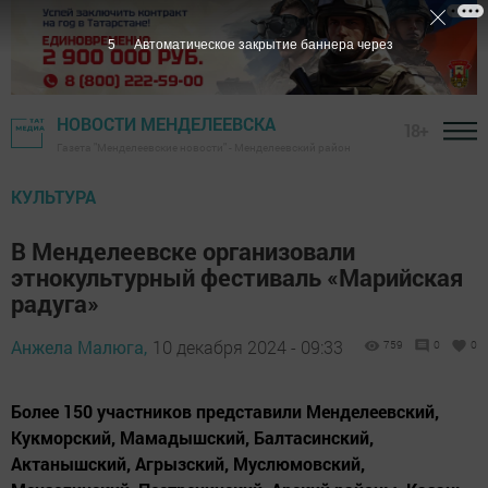
4
Автоматическое закрытие баннера через
НОВОСТИ МЕНДЕЛЕЕВСКА
18+
Газета "Менделеевские новости" - Менделеевский район
КУЛЬТУРА
В Менделеевске организовали
этнокультурный фестиваль «Марийская
радуга»
Анжела Малюга,
10 декабря 2024 - 09:33
759
0
0
Более 150 участников представили Менделеевский,
Кукморский, Мамадышский, Балтасинский,
Актанышский, Агрызский, Муслюмовский,