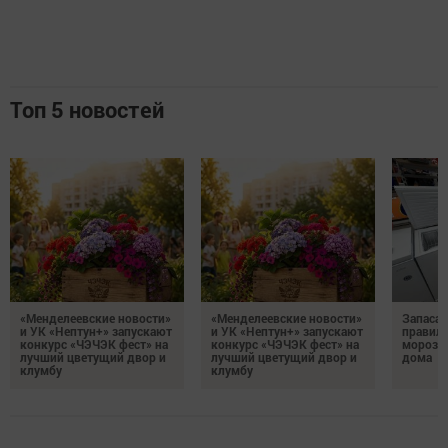
Топ 5 новостей
«Менделеевские новости»
«Менделеевские новости»
Запаса
и УК «Нептун+» запускают
и УК «Нептун+» запускают
правиль
конкурс «ЧЭЧЭК фест» на
конкурс «ЧЭЧЭК фест» на
морозил
лучший цветущий двор и
лучший цветущий двор и
дома
клумбу
клумбу