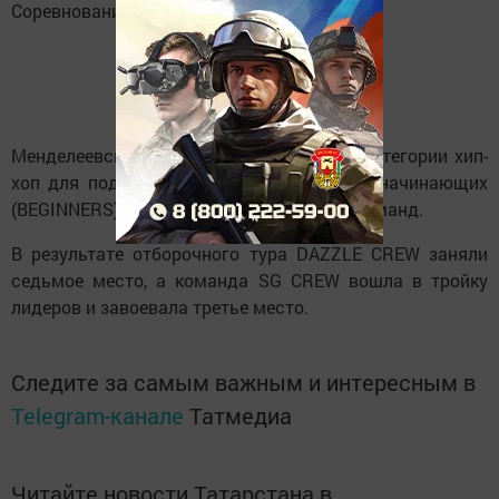
Соревнования проходили в три этапа.
Менделеевские команды участвовали в категории хип-
хоп для подростков 12-15 лет в разделе начинающих
(BEGINNERS), где было представлено 13 команд.
В результате отборочного тура DAZZLE CREW заняли
седьмое место, а команда SG CREW вошла в тройку
лидеров и завоевала третье место.
Следите за самым важным и интересным в
Telegram-канале
Татмедиа
Читайте новости Татарстана в