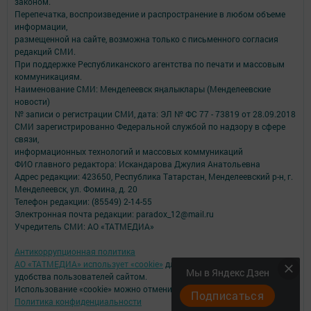
законом.
Перепечатка, воспроизведение и распространение в любом объеме
информации,
размещенной на сайте, возможна только с письменного согласия
редакций СМИ.
При поддержке Республиканского агентства по печати и массовым
коммуникациям.
Наименование СМИ: Менделеевск яӊалыклары (Менделеевские
новости)
№ записи о регистрации СМИ, дата: ЭЛ № ФС 77 - 73819 от 28.09.2018
СМИ зарегистрированно Федеральной службой по надзору в сфере
связи,
информационных технологий и массовых коммуникаций
ФИО главного редактора: Искандарова Джулия Анатольевна
Адрес редакции: 423650, Республика Татарстан, Менделеевский р-н, г.
Менделеевск, ул. Фомина, д. 20
Телефон редакции: (85549) 2-14-55
Электронная почта редакции: paradox_12@mail.ru
Учредитель СМИ: АО «ТАТМЕДИА»
Антикоррупционная политика
АО «ТАТМЕДИА» использует «cookie»
для персонализации сервисов и
Мы в Яндекс Дзен
удобства пользователей сайтом.
Использование «cookie» можно отменить в настройках браузера.
Подписаться
Политика конфиденциальности